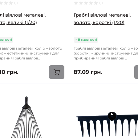
лі віялові металеві,
Граблі віялові металеві,
о, великі (1/20)
золото, короткі (1/20)
явності
В наявності
 віялові металеві, колір – золото
Граблі віялові металеві, колір – з
кі) – естетичний інструмент для
(короткі) – зручний інструмент д
ранняГраблі віялов..
прибиранняГраблі віялові ..
10 грн.
87.09 грн.