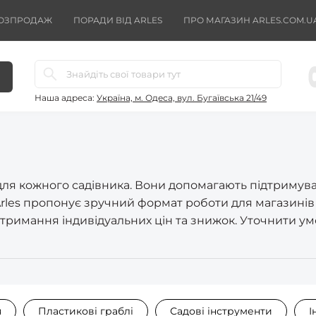
ОЗПРОДАЖ
ПОРАДИ ВІД ARLES
ПРО МАГАЗИН ARLES.COM.U
Наша адреса:
Україна, м. Одеса, вул. Бугаївська 21/49
 для кожного садівника. Вони допомагають підтримув
 Arles пропонує зручний формат роботи для магазинів
римання індивідуальних цін та знижок. Уточнити умо
я
Пластикові граблі
Садові інструменти
І