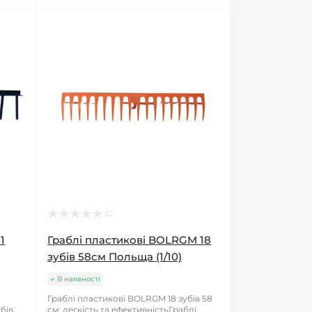
1
Граблі пластикові BOLRGM 18
зубів 58см Польща (1/10)
В наявності
Граблі пластикові BOLRGM 18 зубів 58
бів,
см: легкість та ефективністьГраблі