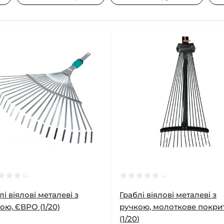
лі віялові металеві з
Граблі віялові металеві з
ою, ЄВРО (1/20)
ручкою, молоткове покри
(1/20)