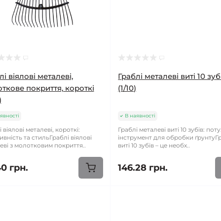
лі віялові металеві,
Граблі металеві виті 10 зуб
ткове покриття, короткі
(1/10)
)
явності
В наявності
 віялові металеві, короткі:
Граблі металеві виті 10 зубів: по
ивність та стильГраблі віялові
інструмент для обробки ґрунтуГ
еві з молотковим покриття..
виті 10 зубів – це необх..
40 грн.
146.28 грн.