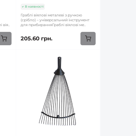
В наявності
Граблі віялові металеві з ручкою
й
(срібло) – універсальний інструмент
 вія..
для прибиранняГраблі віялові ме..
205.60 грн.