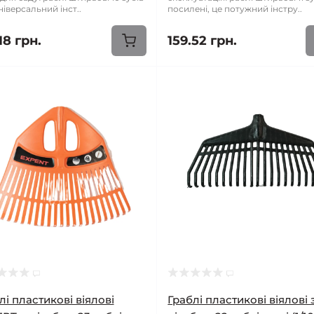
ніверсальний інст..
посилені, це потужний інстру..
18 грн.
159.52 грн.
лі пластикові віялові
Граблі пластикові віялові 