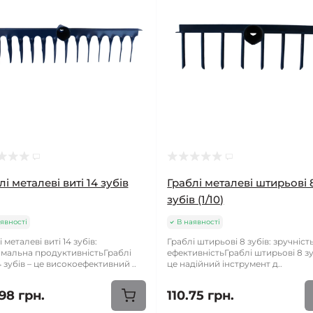
лі металеві виті 14 зубів
Граблі металеві штирьові 
зубів (1/10)
явності
В наявності
 металеві виті 14 зубів:
Граблі штирьові 8 зубів: зручність
мальна продуктивністьГраблі
ефективністьГраблі штирьові 8 зу
4 зубів – це високоефективний ..
це надійний інструмент д..
98 грн.
110.75 грн.