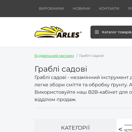
ВИРОБНИКИ
НОВИНИ
КОНТАКТИ
Р
Каталог товарів
Будівельний магазин
Граблі садові
Граблі садові
Граблі садові - незамінний інструмент
легке збори сміття та обробку ґрунту.
Використовуйте наш B2B-кабінет для от
відділом продаж.
КАТЕГОРІЇ
я сіна
Граблі для трави
Граблі для уборки лист