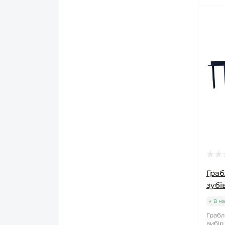
Граб
зубів
В на
Грабл
вибір