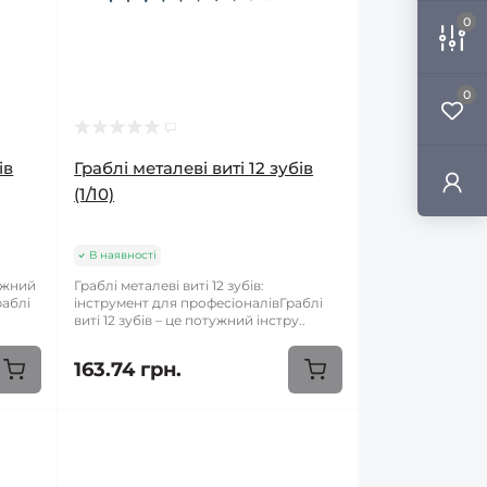
0
0
ів
Граблі металеві виті 12 зубів
(1/10)
В наявності
тужний
Граблі металеві виті 12 зубів:
раблі
інструмент для професіоналівГраблі
виті 12 зубів – це потужний інстру..
163.74 грн.