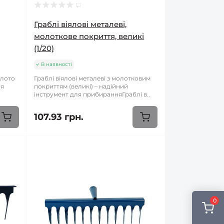
Граблі віялові металеві,
молоткове покриття, великі
(1/20)
В наявності
олото
Граблі віялові металеві з молотковим
ля
покриттям (великі) – надійний
інструмент для прибиранняГраблі в..
107.93 грн.
0