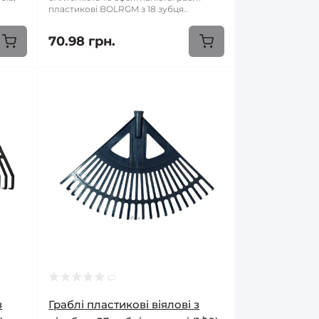
пластикові BOLRGM з 18 зубця..
70.98 грн.
з
Граблі пластикові віялові з