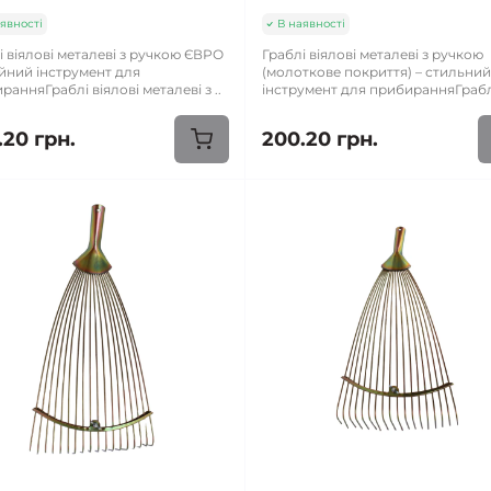
явності
В наявності
і віялові металеві з ручкою ЄВРО
Граблі віялові металеві з ручкою
ійний інструмент для
(молоткове покриття) – стильни
ранняГраблі віялові металеві з ..
інструмент для прибиранняГраблі
.20 грн.
200.20 грн.