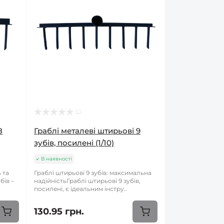
8
Граблі металеві штирьові 9
зубів, посилені (1/10)
В наявності
 та
Граблі штирьові 9 зубів: максимальна
бів –
надійністьГраблі штирьові 9 зубів,
посилені, є ідеальним інстру..
130.95 грн.