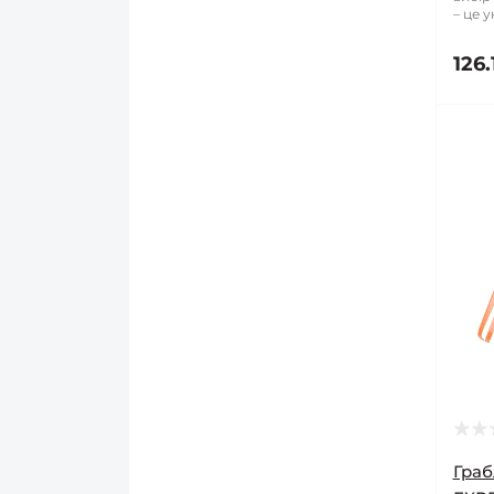
– це у
126.
Граб