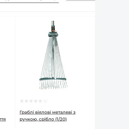
Граблі віялові металеві з
ття
ручкою, срібло (1/20)