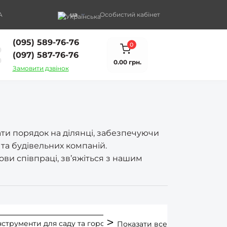
A
ua
Особистий кабінет
(095) 589-76-76
0
(097) 587-76-76
0.00 грн.
Замовити дзвінок
ати порядок на ділянці, забезпечуючи
 та будівельних компаній.
ви співпраці, зв’яжіться з нашим
нструменти для саду та городу
Металеві граблі
Показати все