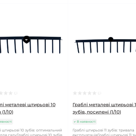
лі металеві штирьові 10
Граблі металеві штирьові 1
 (1/10)
зубів, посилені (1/10)
явності
В наявності
і штирьові 10 зубів: оптимальний
Граблі штирьові 11 зубів: тривала
 для садуГраблі штирьові 10 зубів
експлуатаціяГраблі штирьові 11 зу