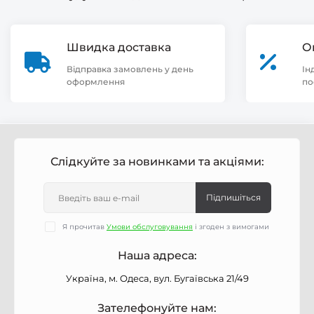
Швидка доставка
О
Відправка замовлень у день
Ін
оформлення
по
Слідкуйте за новинками та акціями:
Підпишіться
Я прочитав
Умови обслуговування
і згоден з вимогами
Наша адреса:
Україна, м. Одеса, вул. Бугаївська 21/49
Зателефонуйте нам: