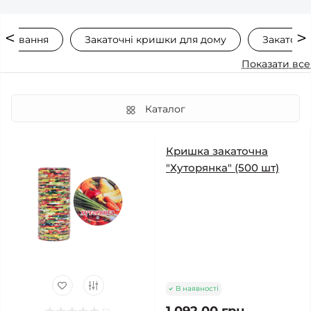
ервування
Закаточні кришки для дому
Закаточн
Показати все
Каталог
Кришка закаточна
"Хуторянка" (500 шт)
В наявності