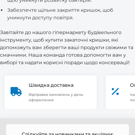
щоб уникнути розвитку бактерій.
Забезпечте щільне закриття кришок, щоб
уникнути доступу повітря.
Завітайте до нашого гіпермаркету будівельного
інструменту, щоб купити закаточні кришки, які
допоможуть вам зберегти ваші продукти свіжими та
смачними. Наша команда готова допомогти вам у
виборі та надати корисні поради щодо консервації!
Швидка доставка
О
Відправка замовлень у день
Ін
оформлення
по
Слідкуйте за новинками та акціями: