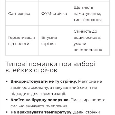
Щільність
Сантехніка
ФУМ-стрічка
намотування,
тип з’єднання
Стійкість до
Герметизація
Бітумна
води, основа,
від вологи
стрічка
умови
використання
Типові помилки при виборі
клейких стрічок
Використовувати не ту стрічку.
Малярна не
замінює армовану, а пакувальний скотч не
підходить для герметизації.
Клеїти на брудну поверхню.
Пил, жир і волога
сильно знижують зчеплення.
Не враховувати температуру.
Деякі стрічки