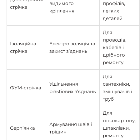
видимого
профілів,
стрічка
кріплення
легких
деталей
Для
проводів,
Ізоляційна
Електроізоляція та
кабелів і
стрічка
захист з’єднань
дрібного
ремонту
Для
Ущільнення
сантехніки,
ФУМ-стрічка
різьбових з’єднань
змішувачів і
труб
Для
гіпсокартону,
Армування швів і
Серп’янка
шпаклівки,
тріщин
ремонту