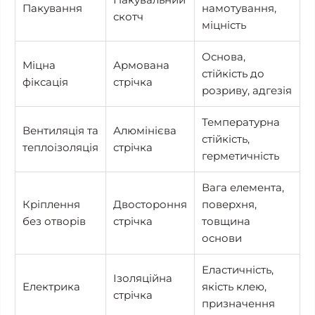
Пакування
намотування,
скотч
міцність
Основа,
Міцна
Армована
стійкість до
фіксація
стрічка
розриву, адгезія
Температурна
Вентиляція та
Алюмінієва
стійкість,
теплоізоляція
стрічка
герметичність
Вага елемента,
Кріплення
Двостороння
поверхня,
без отворів
стрічка
товщина
основи
Еластичність,
Ізоляційна
Електрика
якість клею,
стрічка
призначення