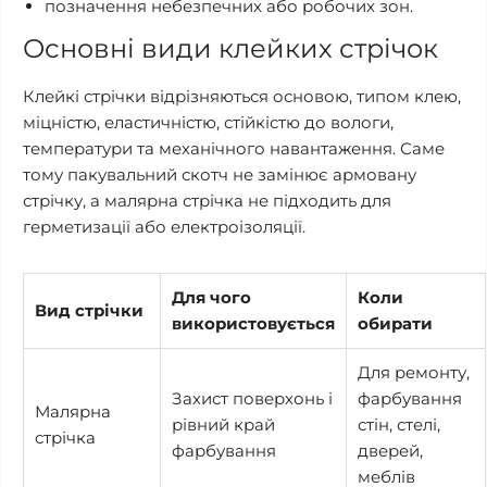
позначення небезпечних або робочих зон.
Основні види клейких стрічок
Клейкі стрічки відрізняються основою, типом клею,
міцністю, еластичністю, стійкістю до вологи,
температури та механічного навантаження. Саме
тому пакувальний скотч не замінює армовану
стрічку, а малярна стрічка не підходить для
герметизації або електроізоляції.
Для чого
Коли
Вид стрічки
використовується
обирати
Для ремонту,
Захист поверхонь і
фарбування
Малярна
рівний край
стін, стелі,
стрічка
фарбування
дверей,
меблів