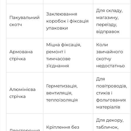
Для складу,
Заклеювання
Пакувальний
магазину,
коробок і фіксація
скотч
переїзду,
упаковки
відправок
Міцна фіксація,
Коли
Армована
ремонт і
звичайного
стрічка
тимчасове
скотчу
з’єднання
недостатньо
Для
Герметизація,
повітроводів,
Алюмінієва
вентиляція,
стиків і
стрічка
теплоізоляція
фольгованих
матеріалів
Для декору,
Кріплення без
табличок,
Двостороння