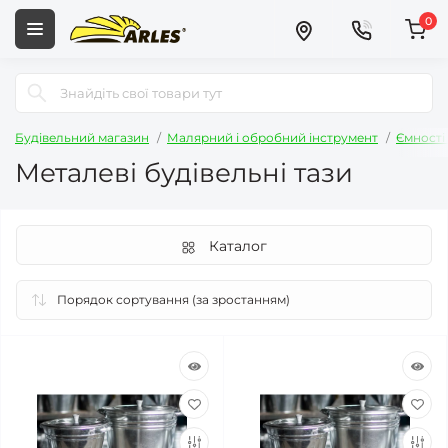
0
Будівельний магазин
Малярний і обробний інструмент
Ємності
Металеві будівельні тази
Каталог