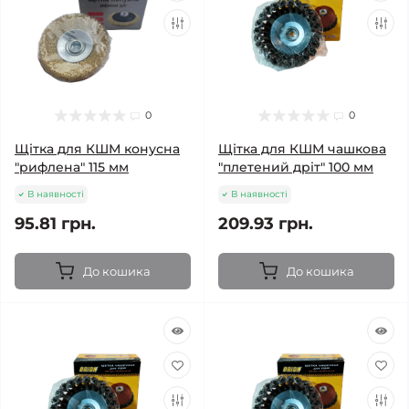
0
0
Щітка для КШМ конусна
Щітка для КШМ чашкова
"рифлена" 115 мм
"плетений дріт" 100 мм
В наявності
В наявності
95.81 грн.
209.93 грн.
До кошика
До кошика