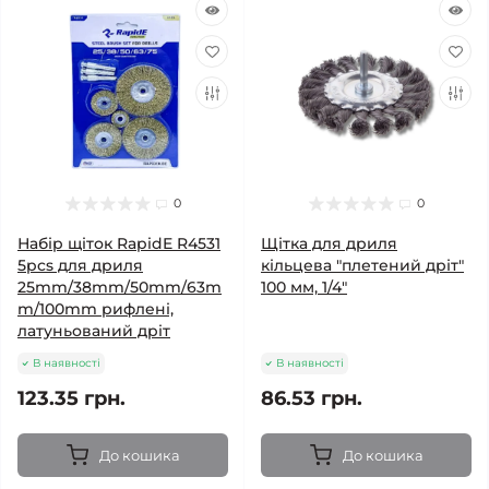
0
0
Набір щіток RapidE R4531
Щітка для дриля
5pcs для дриля
кільцева "плетений дріт"
25mm/38mm/50mm/63m
100 мм, 1/4"
m/100mm рифлені,
латуньований дріт
В наявності
В наявності
123.35 грн.
86.53 грн.
До кошика
До кошика