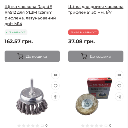
Щітка чашкова RapidE
Щітка для дриля чашкова
R4512 для УШМ 125mm
"рифлена" 50 мм, 1/4"
рифлена, латуньований
дріт M14
В наявності
Немає в наявності
162.57 грн.
37.08 грн.
До кошика
До кошика
0
0