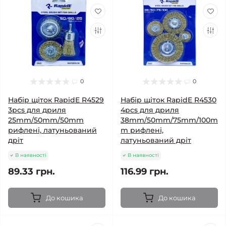
0
0
Набір щіток RapidE R4529
Набір щіток RapidE R4530
3pcs для дриля
4pcs для дриля
25mm/50mm/50mm
38mm/50mm/75mm/100m
рифлені, латуньований
m рифлені,
дріт
латуньований дріт
В наявності
В наявності
89.33 грн.
116.99 грн.
До кошика
До кошика