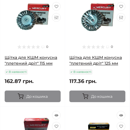
0
0
Щітка для КШМ конусна
Щітка для КШМ конусна
"плетений дріт" 115 мм
"плетений дріт" 125 мм
В наявності
В наявності
162.87 грн.
117.36 грн.
До кошика
До кошика