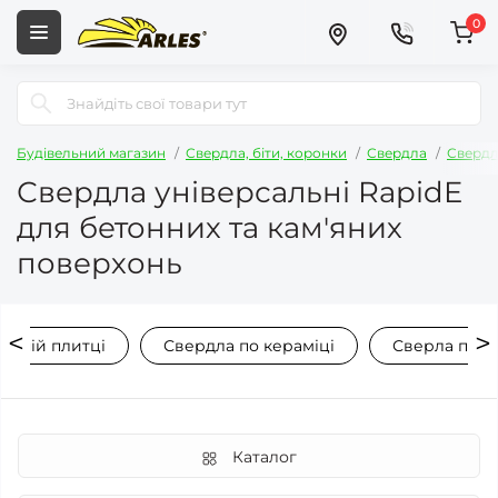
0
Будівельний магазин
Свердла, біти, коронки
Свердла
Свердл
Свердла універсальні RapidE
для бетонних та кам'яних
поверхонь
ічній плитці
Свердла по кераміці
Сверла по к
Каталог