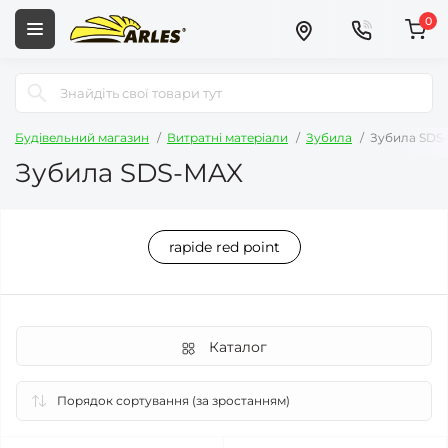
0
Будівельний магазин
Витратні матеріали
Зубила
Зубила SDS
Зубила SDS-MAX
rapide red point
Каталог