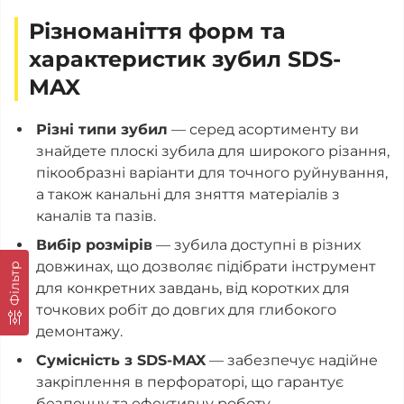
Різноманіття форм та
характеристик зубил SDS-
MAX
Різні типи зубил
— серед асортименту ви
знайдете плоскі зубила для широкого різання,
пікообразні варіанти для точного руйнування,
а також канальні для зняття матеріалів з
каналів та пазів.
Вибір розмірів
— зубила доступні в різних
довжинах, що дозволяє підібрати інструмент
Фільтр
для конкретних завдань, від коротких для
точкових робіт до довгих для глибокого
демонтажу.
Сумісність з SDS-MAX
— забезпечує надійне
закріплення в перфораторі, що гарантує
безпечну та ефективну роботу.