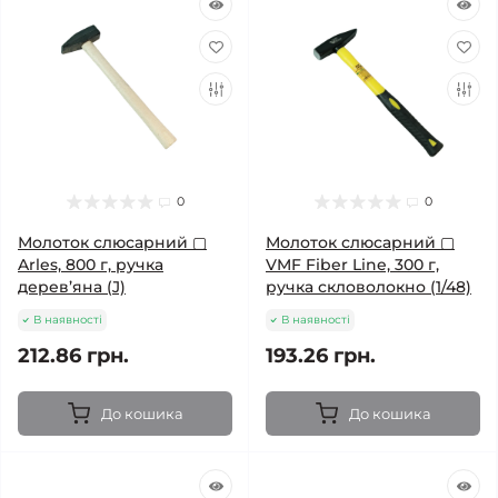
0
0
Молоток слюсарний ▢
Молоток слюсарний ▢
Arles, 800 г, ручка
VMF Fiber Line, 300 г,
дерев’яна (J)
ручка скловолокно (1/48)
В наявності
В наявності
212.86 грн.
193.26 грн.
До кошика
До кошика