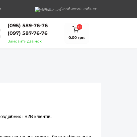
A
ua
Особистий кабінет
(095) 589-76-76
0
(097) 587-76-76
0.00 грн.
Замовити дзвінок
здрібних і B2B клієнтів.
ивних постачань можуть бути зафіксовані в 