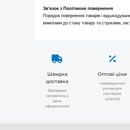
Зв’язок з Політикою повернення
Порядок повернення товарів і відшкодуванн
вимогами до стану товару та строками, зас
Швидка
Оптові ціни
доставка
Індивідуальні
умови для
Відправка
постійних
замовлень у
клієнтів
день
оформлення