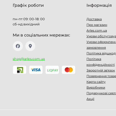
Графік роботи
Інформація
пн-пт 09: 00-18: 00
Доставка
сб-нд вихідний
Про магазин
Arles.com.ua
Ми в соціальних мережах:
Умови обслугову
Умови оформлен
замовлення
Політика відшкод
shop@arles.com.ua
Політика
конфіденційності
Зворотній зв'язок
Повернення това
Карта сайту
Виробники
Подарункові серт
Акції