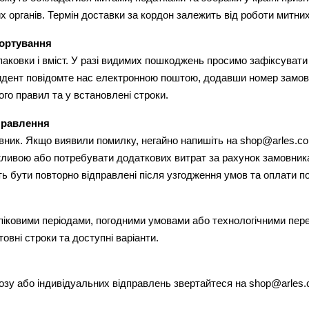
 органів. Термін доставки за кордон залежить від роботи митни
портування
упаковки і вміст. У разі видимих пошкоджень просимо зафіксувати
идент повідомте нас електронною поштою, додавши номер замовле
го правил та у встановлені строки.
правлення
вник. Якщо виявили помилку, негайно напишіть на shop@arles.co
жливою або потребувати додаткових витрат за рахунок замовник
ь бути повторно відправлені після узгодження умов та оплати по
 піковими періодами, погодними умовами або технологічними перер
овні строки та доступні варіанти.
озу або індивідуальних відправлень звертайтеся на shop@arles.