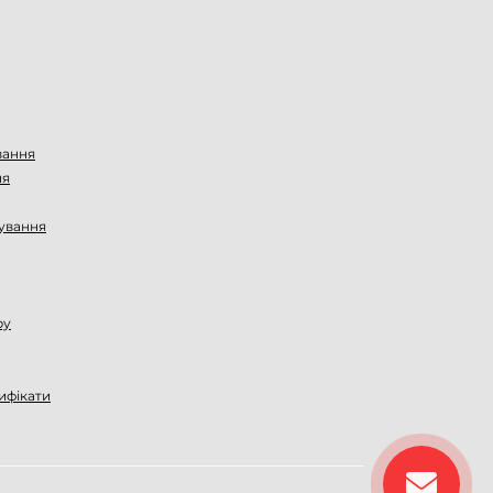
вання
ня
ування
ру
ифікати