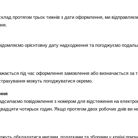
клад протягом трьох тижнів з дати оформлення, ми відправляємо
ня.
овідомляємо орієнтовну дату надходження та погоджуємо подальші 
ражається під час оформлення замовлення або визначається за т
 страхування можуть погоджуватися окремо.
ення
надсилаємо повідомлення з номером для відстеження на електрон
вадцяти чотирьох годин. Якщо протягом двох робочих днів ви не 
ожуть обкладатися митами, податками та зборами у країні призна