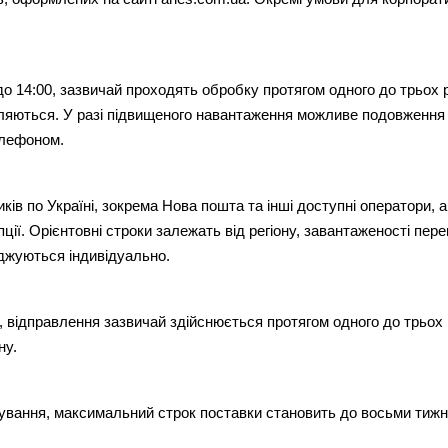
о 14:00, зазвичай проходять обробку протягом одного до трьох ро
ляються. У разі підвищеного навантаження можливе подовження ст
елефоном.
ів по Україні, зокрема Нова пошта та інші доступні оператори, а
ції. Орієнтовні строки залежать від регіону, завантаженості перев
джуються індивідуально.
, відправлення зазвичай здійснюється протягом одного до трьох 
ну.
ікування, максимальний строк поставки становить до восьми тижні