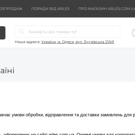
ОЗПРОДАЖ
ПОРАДИ ВІД ARLES
ПРО МАГАЗИН ARLES.COM.U
Наша адреса:
Україна, м. Одеса, вул. Бугаївська 21/49
аїні
начає умови обробки, відправлення та доставки замовлень для ро
, оформлених на сайті arles.com.ua. Окремі умови для корпорат