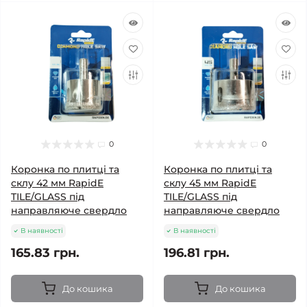
0
0
Коронка по плитці та
Коронка по плитці та
склу 42 мм RapidE
склу 45 мм RapidE
TILE/GLASS під
TILE/GLASS під
направляюче свердло
направляюче свердло
В наявності
В наявності
165.83 грн.
196.81 грн.
До кошика
До кошика