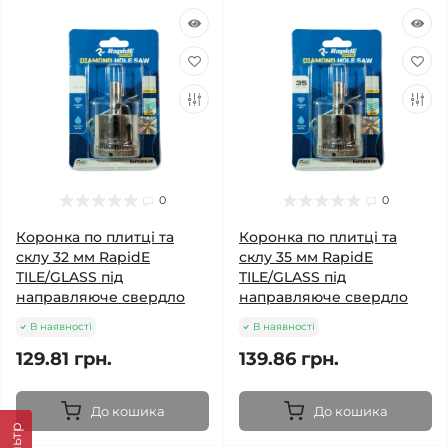
0
0
Коронка по плитці та
Коронка по плитці та
склу 32 мм RapidE
склу 35 мм RapidE
TILE/GLASS під
TILE/GLASS під
направляюче свердло
направляюче свердло
В наявності
В наявності
129.81 грн.
139.86 грн.
До кошика
До кошика
Фільтр