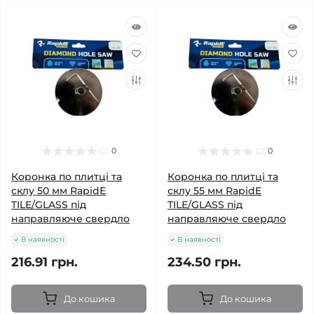
0
0
Коронка по плитці та
Коронка по плитці та
склу 50 мм RapidE
склу 55 мм RapidE
TILE/GLASS під
TILE/GLASS під
направляюче свердло
направляюче свердло
В наявності
В наявності
216.91 грн.
234.50 грн.
До кошика
До кошика