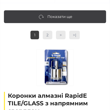
Показати ще
1
2
>
>|
Коронки алмазні RapidE
TILE/GLASS з напрямним