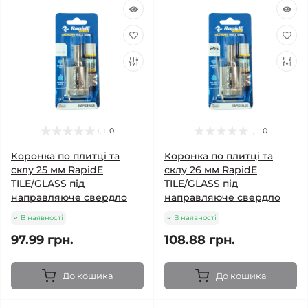
0
0
Коронка по плитці та
Коронка по плитці та
склу 25 мм RapidE
склу 26 мм RapidE
TILE/GLASS під
TILE/GLASS під
направляюче свердло
направляюче свердло
В наявності
В наявності
97.99 грн.
108.88 грн.
До кошика
До кошика