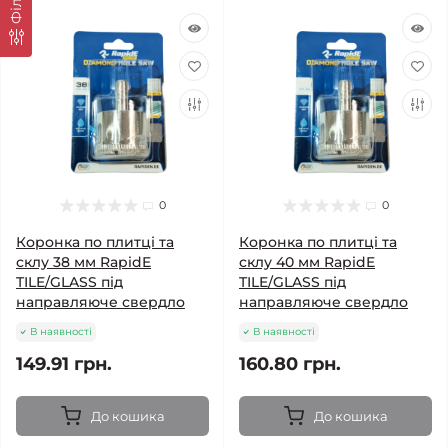
0
0
Коронка по плитці та
Коронка по плитці та
склу 38 мм RapidE
склу 40 мм RapidE
TILE/GLASS під
TILE/GLASS під
направляюче свердло
направляюче свердло
В наявності
В наявності
149.91 грн.
160.80 грн.
До кошика
До кошика