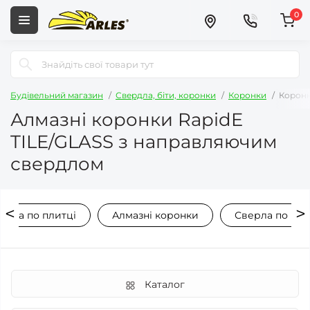
0
Будівельний магазин
Свердла, біти, коронки
Коронки
Коронк
Алмазні коронки RapidE
TILE/GLASS з направляючим
свердлом
ерла по плитці
Алмазні коронки
Сверла по пли
Каталог