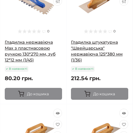
0
0
Гладилка нержавіюча
Гладилка штукатурна
Max з пластмасовою
"Швейцарська"
ручкою 130*270 мм, зуб
нержавіюча 125*380 мм
12*12 мм (1/45)
(1/36)
В наявності
В наявності
80.20 грн.
212.54 грн.
До кошика
До кошика