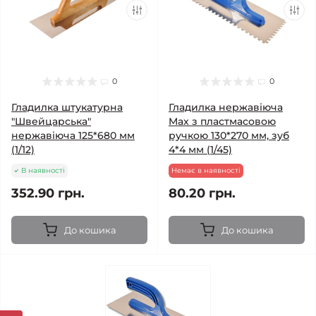
0
0
Гладилка штукатурна
Гладилка нержавіюча
"Швейцарська"
Max з пластмасовою
нержавіюча 125*680 мм
ручкою 130*270 мм, зуб
(1/12)
4*4 мм (1/45)
В наявності
Немає в наявності
352.90 грн.
80.20 грн.
До кошика
До кошика