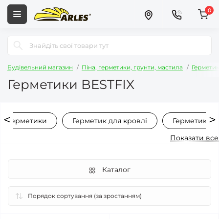
0
Будівельний магазин
Піна, герметики, грунти, мастила
Герметик
Герметики BESTFIX
ві герметики
Герметик для кровлі
Герметик дл
Показати все
Каталог