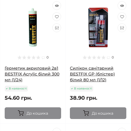
0
0
Герметик акриловий 2в1
Силікон санітарний
BESTFIX Acrylic білий 300
BESTFIX GP (блістер)
мл (1/24)
білий 80 мл (1/12)
В наявності
В наявності
54.60 грн.
38.90 грн.
До кошика
До кошика