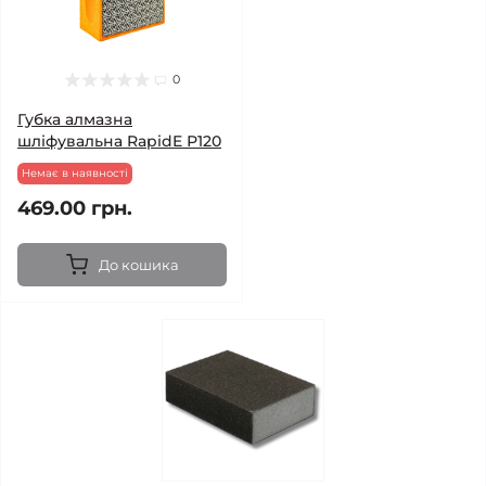
0
Губка алмазна
шліфувальна RapidE Р120
Немає в наявності
469.00 грн.
До кошика