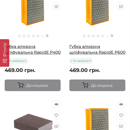
0
0
Фільтр
Губка алмазна
Губка алмазна
шліфувальна RapidE Р400
шліфувальна RapidE Р600
В наявності
В наявності
469.00 грн.
469.00 грн.
До кошика
До кошика