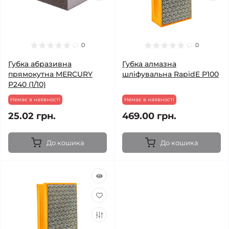
0
0
Губка абразивна
Губка алмазна
прямокутна MERCURY
шліфувальна RapidE Р100
Р240 (1/10)
Немає в наявності
Немає в наявності
25.02 грн.
469.00 грн.
До кошика
До кошика