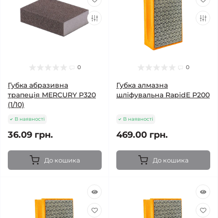
0
0
Губка абразивна
Губка алмазна
трапеція MERCURY Р320
шліфувальна RapidE Р200
(1/10)
В наявності
В наявності
36.09 грн.
469.00 грн.
До кошика
До кошика