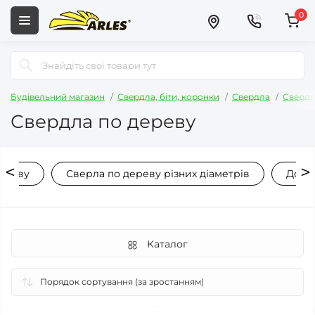
0
Будівельний магазин
Свердла, біти, коронки
Свердла
Свердл
Свердла по дереву
дереву
Сверла по дереву різних діаметрів
Довгі
Каталог