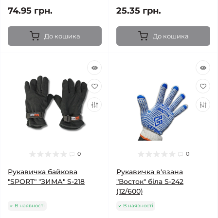
74.95 грн.
25.35 грн.
До кошика
До кошика
0
0
Рукавичка байкова
Рукавичка в'язана
"SPORT" "ЗИМА" S-218
"Восток" біла S-242
(12/600)
В наявності
В наявності