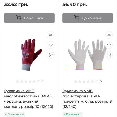
32.62 грн.
56.40 грн.
До кошика
До кошика
0
0
Рукавичка VMF,
Рукавичка VMF,
маслобензостійка (МБС),
поліестерова, з PU-
червона, вузький
покриттям, біла, розмір 8
манжет, розмір 10 (12/120)
(12/240)
В наявності
В наявності