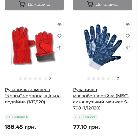
До кошика
До кошика
0
0
Рукавичка замшева
Рукавичка
"Краги" червона, щільна,
маслобензостійка (МБС)
подвійна (1/12/120)
синя вузький манжет S-
708 (1/12/120)
В наявності
В наявності
188.45 грн.
77.10 грн.