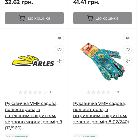
32.62 грн.
41.41 грн.
До кошика
До кошика
0
0
Рукавичка VMF садова,
Рукавичка VMF садова,
поліестерова, з
поліестерова, з
латексним покриттям,
нітриловим покриттям,
червоно-чорна, розмір 9
зелена, розмір 8 (12/240)
(12/960)
В наявності
В наявності