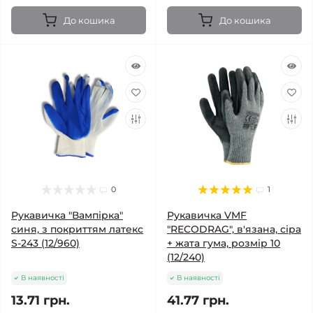
До кошика
До кошика
0
1
Рукавичка "Вампірка"
Рукавичка VMF
синя, з покриттям латекс
"RECODRAG", в'язана, сіра
S-243 (12/960)
+ жата гума, розмір 10
(12/240)
В наявності
В наявності
13.71 грн.
41.77 грн.