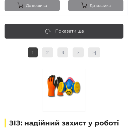
До кошика
До кошика
Показати ще
1
2
3
>
>|
ЗІЗ: надійний захист у роботі