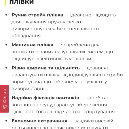
плівки
Ручна стрейч плівка
— ідеально підходить
для пакування вручну, легко
використовується без спеціального
обладнання.
Машинна плівка
— розроблена для
автоматизованих пакувальних систем, що
підвищує ефективність упаковки.
Різна ширина та щільність
— дозволяє
налаштувати плівку під індивідуальні потреби
користувача, що забезпечує гнучкість у
використанні.
Фільтр
Надійна фіксація вантажів
— запобігає
ковзанню і зсуву, гарантує збереження
цілісності товарів під час транспортування.
Економне витрачання
— завдяки високій
розтяжності дозволяє використовувати