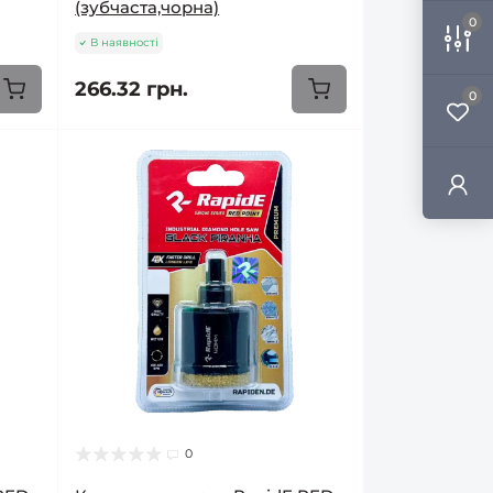
(зубчаста,чорна)
0
В наявності
266.32 грн.
0
0