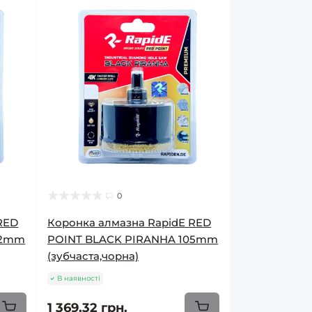
0
RED
Коронка алмазна RapidE RED
02mm
POINT BLACK PIRANHA 105mm
(зубчаста,чорна)
В наявності
1 369.32 грн.