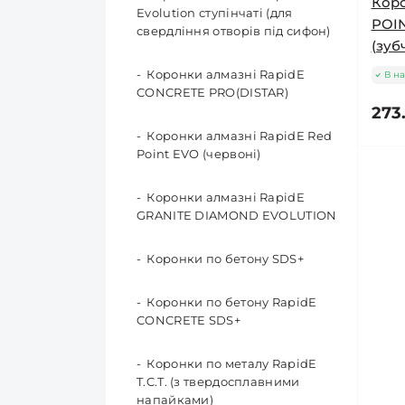
Коро
Полотна для ручних ножівок
Мішки
Evolution ступінчаті (для
Магнітні біто-тримачі
POI
Хомут черв\'ячний W2
свердління отворів під сифон)
Напильники для заточення
(зуб
НЕРЖАВІВКА
ланцюгів
Набори біт
Коронки алмазні RapidE
В на
Хомут черв\'ячний W1 оцин.
CONCRETE PRO(DISTAR)
Шестигранні насадки
МЕТЕЛИК
273
(покрівельні)
Коронки алмазні RapidE Red
Хомут силовий W1
Point EVO (червоні)
ОЦИНКОВАНИЙ
Коронки алмазні RapidE
GRANITE DIAMOND EVOLUTION
Коронки по бетону SDS+
Коронки по бетону RapidE
CONCRETE SDS+
Коронки по металу RapidE
T.C.T. (з твердосплавними
напайками)