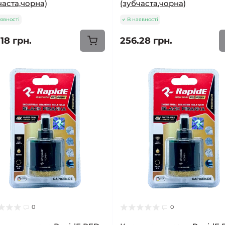
часта,чорна)
(зубчаста,чорна)
явності
В наявності
18 грн.
256.28 грн.
0
0