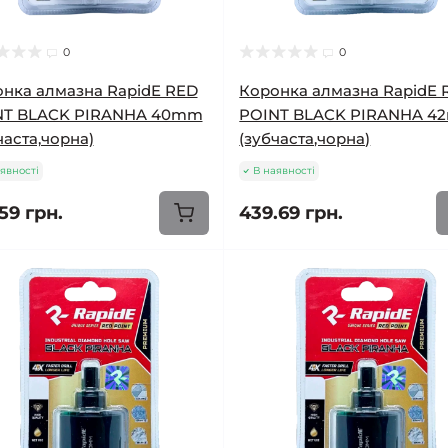
0
0
нка алмазна RapidE RED
Коронка алмазна RapidE 
NT BLACK PIRANHA 40mm
POINT BLACK PIRANHA 
часта,чорна)
(зубчаста,чорна)
явності
В наявності
59 грн.
439.69 грн.