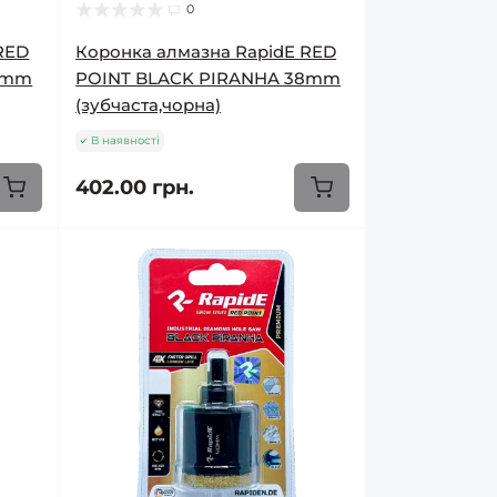
0
RED
Коронка алмазна RapidE RED
5mm
POINT BLACK PIRANHA 38mm
(зубчаста,чорна)
В наявності
402.00 грн.