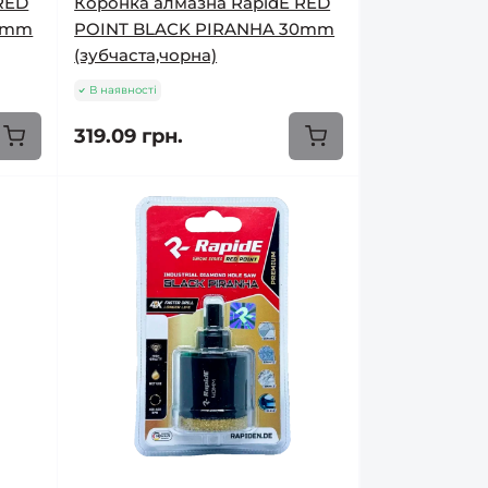
RED
Коронка алмазна RapidE RED
28mm
POINT BLACK PIRANHA 30mm
(зубчаста,чорна)
В наявності
319.09 грн.