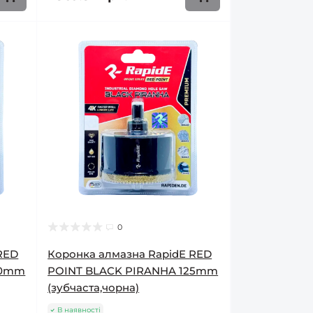
0
RED
Коронка алмазна RapidE RED
20mm
POINT BLACK PIRANHA 125mm
(зубчаста,чорна)
В наявності