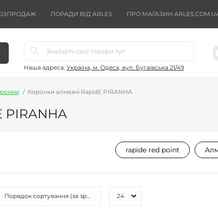
ОЗПРОДАЖ
ПОРАДИ ВІД ARLES
ПРО МАГАЗИН ARLES.COM.U
Наша адреса:
Україна, м. Одеса, вул. Бугаївська 21/49
ронки
Коронки алмазні RapidE PIRANHA
E PIRANHA
rapide red point
Алм