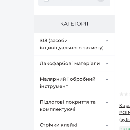
КАТЕГОРІЇ
ЗІЗ (засоби
індивідуального захисту)
Окуляри захисні
Лакофарбові матеріали
Респіратори
Грунт-емалі акрилові
Малярний і обробний
інструмент
Рукавички
Грунтівки для стін і фасадів
Валики
Підлогові покриття та
Коро
Щитки захисні
Пігменти для фарб
комплектуючі
POI
Пензлі та макловиці
Валики "Велюр"
(зуб
Фарби гумові
малярні
Вінілова підлога
Стрічки клейкі
В на
Валики "Гірпаїнт"