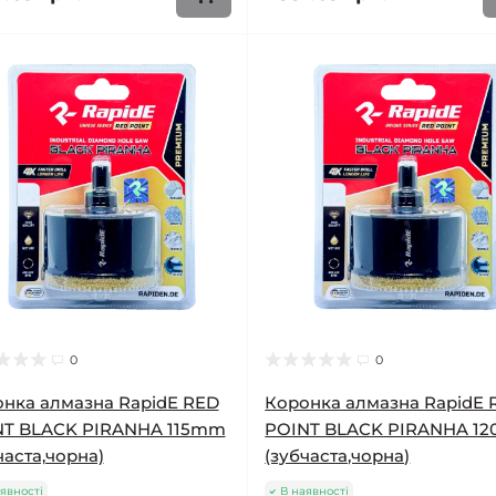
0
0
нка алмазна RapidE RED
Коронка алмазна RapidE 
NT BLACK PIRANHA 115mm
POINT BLACK PIRANHA 1
часта,чорна)
(зубчаста,чорна)
явності
В наявності