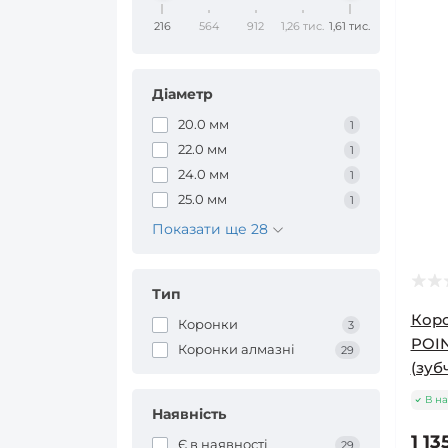
216
564
912
1,26 тис.
1,61 тис.
Діаметр
20.0 мм
1
22.0 мм
1
24.0 мм
1
25.0 мм
1
Показати ще 28
Тип
Коро
Коронки
3
POI
Коронки алмазні
29
(зуб
В на
Наявність
1 13
Є в наявності
29