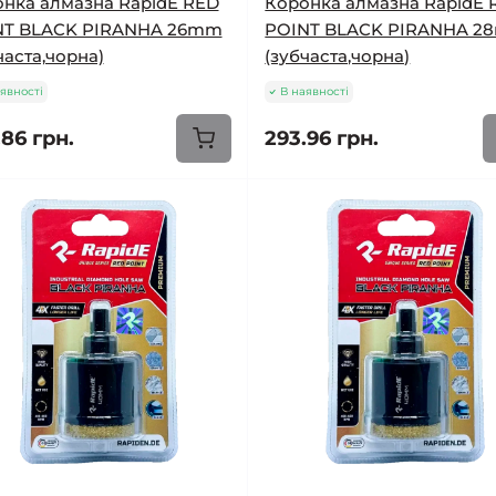
нка алмазна RapidE RED
Коронка алмазна RapidE 
NT BLACK PIRANHA 26mm
POINT BLACK PIRANHA 
часта,чорна)
(зубчаста,чорна)
явності
В наявності
.86 грн.
293.96 грн.