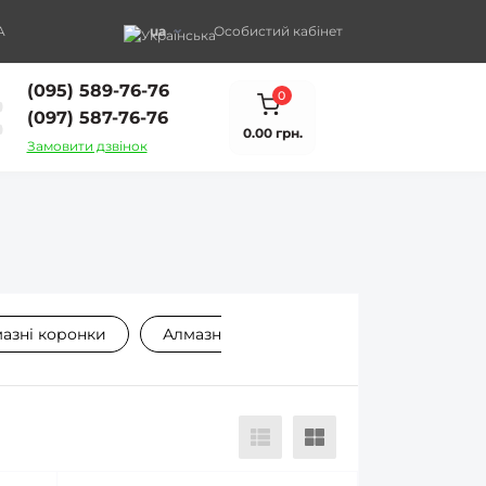
A
ua
Особистий кабінет
(095) 589-76-76
0
(097) 587-76-76
0.00 грн.
Замовити дзвінок
азні коронки
Алмазні коронки для керамограніту