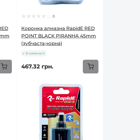
0
RED
Коронка алмазна RapidE RED
42mm
POINT BLACK PIRANHA 45mm
(зубчаста,чорна)
В наявності
467.32 грн.