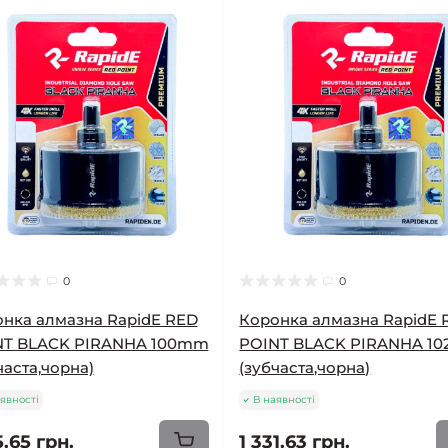
0
0
нка алмазна RapidE RED
Коронка алмазна RapidE 
NT BLACK PIRANHA 100mm
POINT BLACK PIRANHA 1
часта,чорна)
(зубчаста,чорна)
явності
В наявності
5.65 грн.
1 331.63 грн.