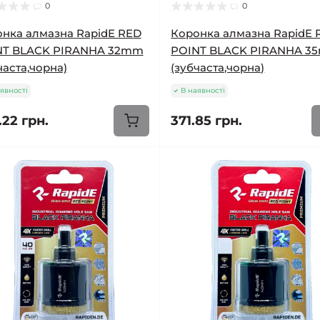
0
0
нка алмазна RapidE RED
Коронка алмазна RapidE 
NT BLACK PIRANHA 32mm
POINT BLACK PIRANHA 3
часта,чорна)
(зубчаста,чорна)
явності
В наявності
.22 грн.
371.85 грн.