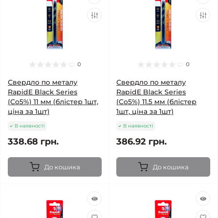
0
0
Свердло по металу
Свердло по металу
RapidE Black Series
RapidE Black Series
(Co5%) 11 мм (блістер 1шт,
(Co5%) 11.5 мм (блістер
ціна за 1шт)
1шт, ціна за 1шт)
В наявності
В наявності
338.68 грн.
386.92 грн.
До кошика
До кошика