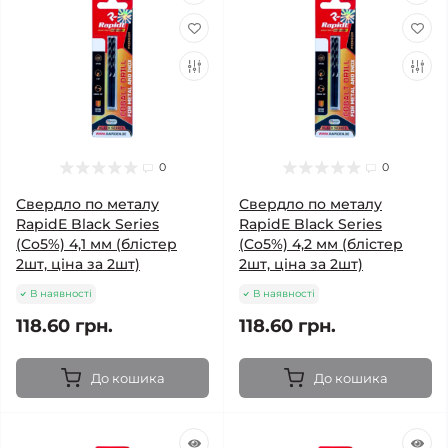
0
0
Свердло по металу
Свердло по металу
RapidE Black Series
RapidE Black Series
(Co5%) 4,1 мм (блістер
(Co5%) 4,2 мм (блістер
2шт, ціна за 2шт)
2шт, ціна за 2шт)
В наявності
В наявності
118.60 грн.
118.60 грн.
До кошика
До кошика