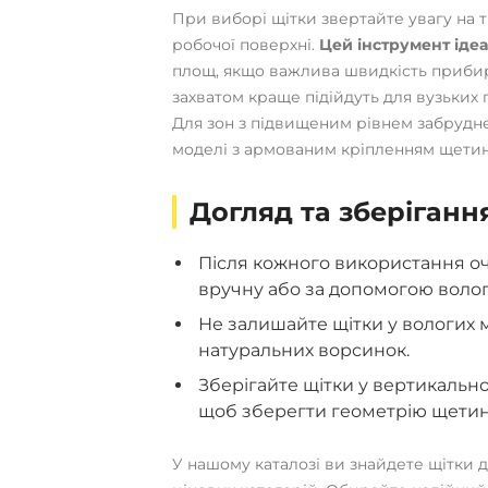
При виборі щітки звертайте увагу на 
робочої поверхні.
Цей інструмент іде
площ, якщо важлива швидкість прибир
захватом краще підійдуть для вузьких
Для зон з підвищеним рівнем забрудн
моделі з армованим кріпленням щетин
Догляд та зберіганн
Після кожного використання оч
вручну або за допомогою волог
Не залишайте щітки у вологих
натуральних ворсинок.
Зберігайте щітки у вертикальн
щоб зберегти геометрію щетин
У нашому каталозі ви знайдете щітки д