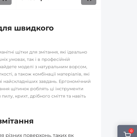
 для швидкого
нітні щітки для змітання, які ідеально
іх умовах, так і в професійній
знайдете моделі з натуральним ворсом,
сті, а також комбінації матеріалів, які
і найскладніших завдань. Ергономічний
ння щітинок роблять ці інструменти
лу, крихт, дрібного сміття та навіть
змітання
0
я різних поверхонь, таких як