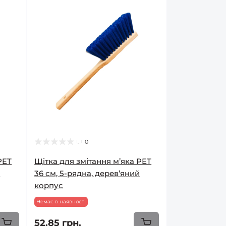
0
PET
Щітка для змітання м’яка PET
й
36 см, 5-рядна, дерев’яний
корпус
Немає в наявності
52.85 грн.