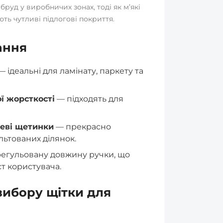
руд у виробничих зонах, тоді як м’які
ь чутливі підлогові покриття.
ання
 ідеальні для ламінату, паркету та
ї жорсткості
— підходять для
леві щетинки
— прекрасно
льтованих ділянок.
егульовану довжину ручки, що
ст користувача.
вибору щітки для