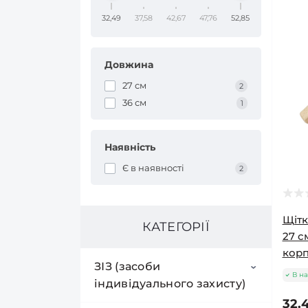
32,49
37,58
42,67
47,76
52,85
Довжина
27 см
2
36 см
1
Наявність
Є в наявності
2
Щітк
КАТЕГОРІЇ
27 с
кор
ЗІЗ (засоби
В на
індивідуального захисту)
32.4