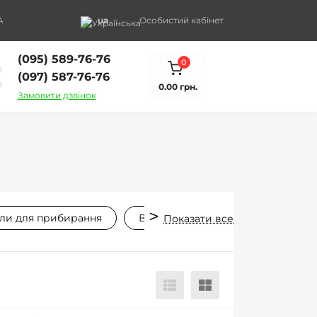
A
ua
Особистий кабінет
(095) 589-76-76
0
(097) 587-76-76
0.00 грн.
Замовити дзвінок
ли для прибирання
Віники та мітли
Щетки для 
Показати все