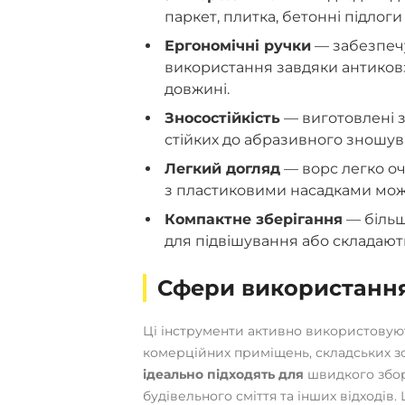
паркет, плитка, бетонні підлоги
Ергономічні ручки
— забезпечу
використання завдяки антиков
довжині.
Зносостійкість
— виготовлені з
стійких до абразивного зношу
Легкий догляд
— ворс легко очи
з пластиковими насадками мож
Компактне зберігання
— більш
для підвішування або складають
Сфери використання
Ці інструменти активно використовую
комерційних приміщень, складських зон
ідеально підходять для
швидкого збору
будівельного сміття та інших відході