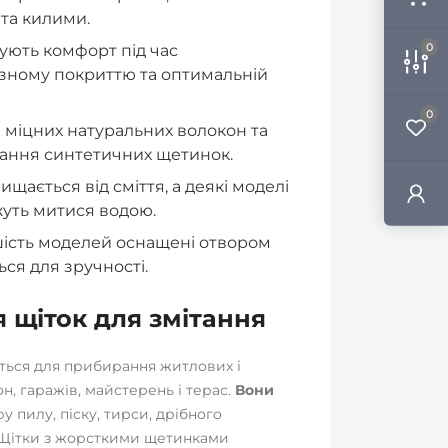
 та килими.
0
ють комфорт під час
зному покриттю та оптимальній
0
 міцних натуральних волокон та
вання синтетичних щетинок.
щається від сміття, а деякі моделі
уть митися водою.
ість моделей оснащені отвором
ся для зручності.
 щіток для змітання
ться для прибирання житлових і
, гаражів, майстерень і терас.
Вони
 пилу, піску, тирси, дрібного
в. Щітки з жорсткими щетинками