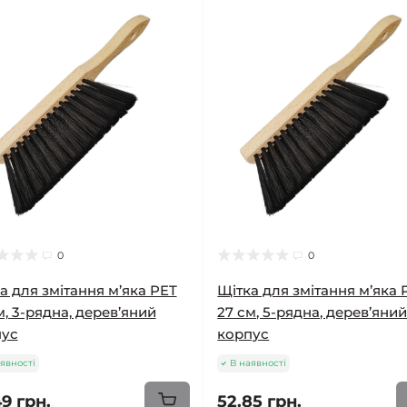
0
0
а для змітання м’яка PET
Щітка для змітання м’яка 
м, 3-рядна, дерев’яний
27 см, 5-рядна, дерев’яни
пус
корпус
явності
В наявності
9 грн.
52.85 грн.