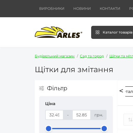
ВИРОБНИКИ
НОВИНИ
КОНТАКТИ
Р
Каталог товарів
Будівельний магазин
Сад та город
Щітки та міт
Щітки для змітання
Фільтр
Щетки для різних поверхонь
Щетки для чистки метал
Ціна
-
грн.