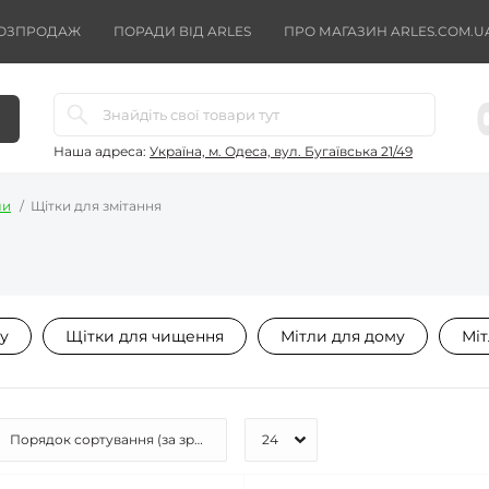
ОЗПРОДАЖ
ПОРАДИ ВІД ARLES
ПРО МАГАЗИН ARLES.COM.U
Наша адреса:
Україна, м. Одеса, вул. Бугаївська 21/49
ли
Щітки для змітання
у
Щітки для чищення
Мітли для дому
Міт