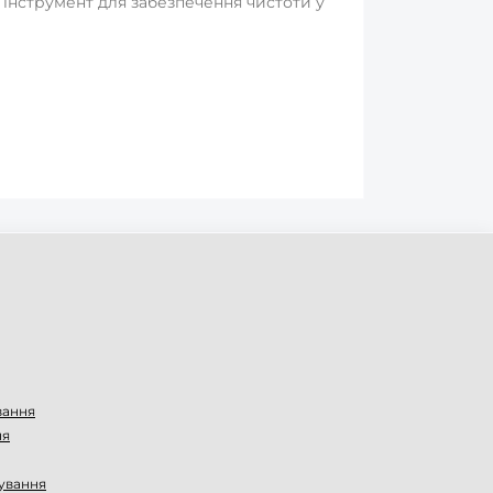
 інструмент для забезпечення чистоти у
вання
ня
ування