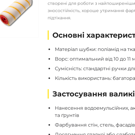
створені для роботи з найпоширеніш
зносостійкість, хороше утримання фар
підтікання.
Основні характерист
Матеріал шубки: поліамід на тк
Ворс: оптимальний від 10 до 11 
Сумісність: стандартні ручки дл
Кількість використань: багатора
Застосування валикі
Нанесення водоемульсійних, ак
та ґрунтів
Фарбування стін, стель, фасадів
Досягнення гладкої або слабот