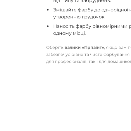
від пилу та забруднень.
Змішайте фарбу до однорідної к
утворенню грудочок.
Наносіть фарбу рівномірними р
одному місці.
Оберіть
валики «Гірпаїнт»
, якщо вам 
забезпечує рівне та чисте фарбування 
для професіоналів, так і для домашньо