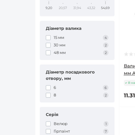
9,20
20,57
31,94
43,32
54,69
Діаметр валика
15 мм
4
30 мм
2
48 мм
2
Вали
Діаметр посадкового
мм Ar
отвору, мм
В на
6
6
11.3
8
2
Серія
Велюр
1
Гірпаїнт
7