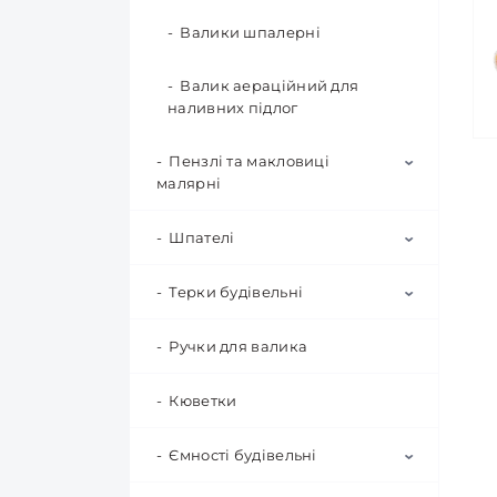
Валики шпалерні
Валик аераційний для
наливних підлог
Пензлі та макловиці
малярні
Шпателі
Макловиці та щітки для
побілки
Терки будівельні
Шпатель ручка чорна
Пензлі малярні
(Польша) Malarz
Ручки для валика
Терки пінопластові та
Пензлі Укріїна
Шпатель ручка червона
поліуретанові
(Польша) Maan
Кюветки
Гладилки нержавіючі
Шпателя гумові, набори
Ємності будівельні
Терки для шліфування
Шпателі шпалерні