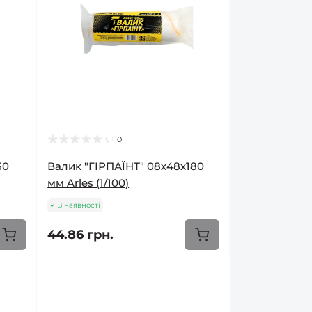
0
50
Валик "ГІРПАЇНТ" 08х48х180
мм Arles (1/100)
В наявності
44.86 грн.