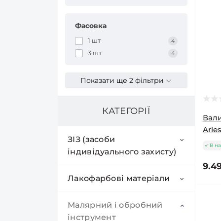
Фасовка
1 шт
4
3 шт
4
Показати ще 2 фільтри
КАТЕГОРІЇ
Вали
Arles
ЗІЗ (засоби
В на
індивідуального захисту)
9.49
Окуляри захисні
Лакофарбові матеріали
Респіратори
Грунт-емалі акрилові
Малярний і обробний
інструмент