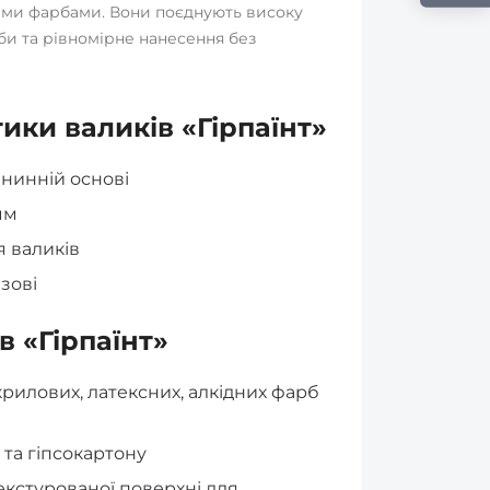
ими фарбами. Вони поєднують високу
би та рівномірне нанесення без
ики валиків «Гірпаїнт»
анинній основі
мм
я валиків
зові
в «Гірпаїнт»
рилових, латексних, алкідних фарб
 та гіпсокартону
екстурованої поверхні для