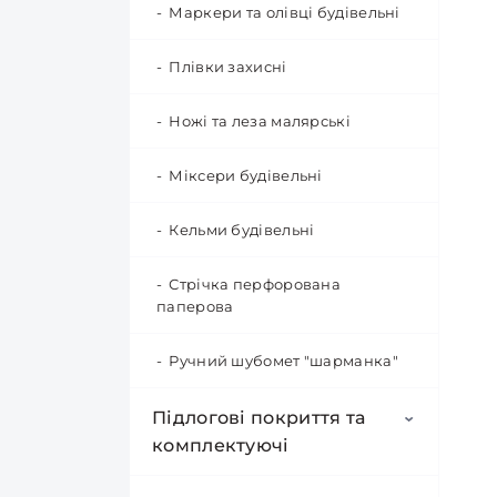
Маркери та олівці будівельні
Відра будівельні пластикові
Терки іншого призначення
Відра будівельні металеві
Плівки захисні
Тази пластикові
Ножі та леза малярські
Тази металеві
Міксери будівельні
Корзини
Кельми будівельні
Стрічка перфорована
паперова
Ручний шубомет "шарманка"
Підлогові покриття та
комплектуючі