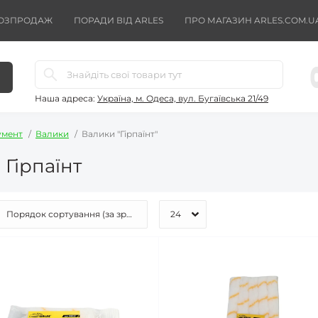
ОЗПРОДАЖ
ПОРАДИ ВІД ARLES
ПРО МАГАЗИН ARLES.COM.U
Наша адреса:
Україна, м. Одеса, вул. Бугаївська 21/49
умент
Валики
Валики "Гірпаїнт"
Гірпаїнт