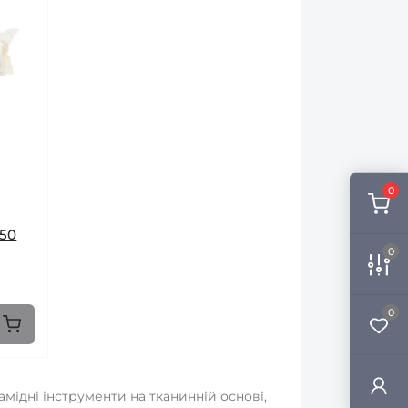
0
250
0
0
мідні інструменти на тканинній основі,