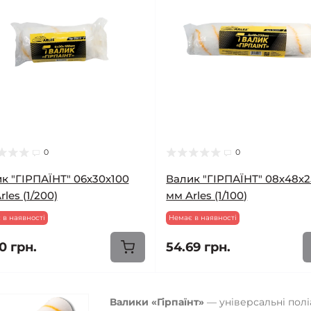
0
0
к "ГІРПАЇНТ" 06х30х100
Валик "ГІРПАЇНТ" 08х48х
les (1/200)
мм Arles (1/100)
 в наявності
Немає в наявності
0 грн.
54.69 грн.
Валики «Гірпаїнт»
— універсальні поліа