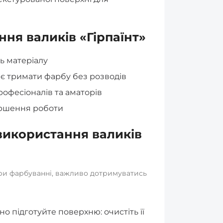
ня валиків «Гірпаїнт»
ть матеріалу
є тримати фарбу без розводів
рофесіоналів та аматорів
ершення роботи
використання валиків
ри фарбуванні, важливо дотримуватись
 підготуйте поверхню: очистіть її