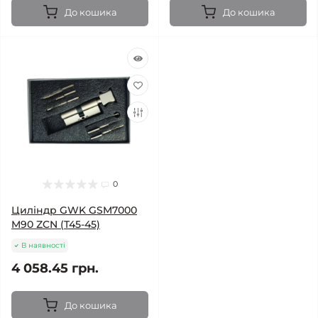
До кошика
До кошика
0
Циліндр GWK GSM7000
M90 ZCN (T45-45)
В наявності
4 058.45 грн.
До кошика