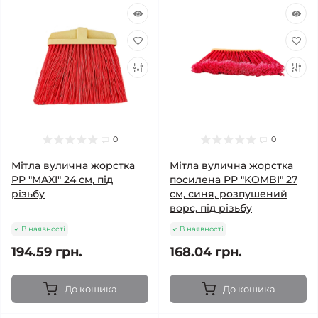
0
0
Мітла вулична жорстка
Мітла вулична жорстка
PP "MAXI" 24 см, під
посилена PP "KOMBI" 27
різьбу
см, синя, розпушений
ворс, під різьбу
В наявності
В наявності
194.59 грн.
168.04 грн.
До кошика
До кошика