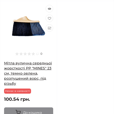
0
Мітла вулична середньої
жорсткості PP "MINES" 23
см, темно-зелена,
розпушений ворс, під
різьбу
Немає в наявності
100.54 грн.
До кошика