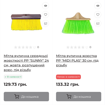
0
0
Мітла вулична середньої
Мітла вулична жорстка
жорсткості PP "SUNNY" 24
PP "MIDI PLAS" 30 см, під
см, жовта, розпушений
різьбу
ворс, під різьбу
В наявності
Немає в наявності
129.73 грн.
133.32 грн.
До кошика
До кошика