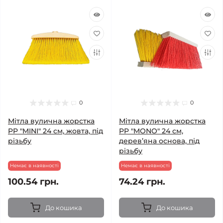
0
0
Мітла вулична жорстка
Мітла вулична жорстка
PP "MINI" 24 см, жовта, під
PP "MONO" 24 см,
різьбу
дерев’яна основа, під
різьбу
Немає в наявності
Немає в наявності
100.54 грн.
74.24 грн.
До кошика
До кошика