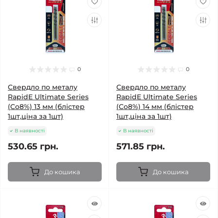
0
0
Свердло по металу
Свердло по металу
RapidE Ultimate Series
RapidE Ultimate Series
(Co8%) 13 мм (блістер
(Co8%) 14 мм (блістер
1шт,ціна за 1шт)
1шт,ціна за 1шт)
В наявності
В наявності
530.65 грн.
571.85 грн.
До кошика
До кошика