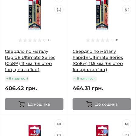
0
0
Свердло по металу
Свердло по металу
RapidE Ultimate Series
RapidE Ultimate Series
(Co8%) 11 мм (блістер
(Co8%) 11.5 мм (блістер
1шт,ціна за 1шт)
1шт,ціна за 1шт)
В наявності
В наявності
406.42 грн.
464.31 грн.
До кошика
До кошика