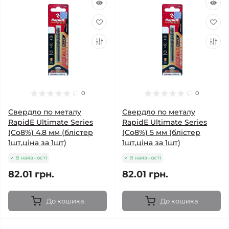
0
0
Свердло по металу
Свердло по металу
RapidE Ultimate Series
RapidE Ultimate Series
(Co8%) 4.8 мм (блістер
(Co8%) 5 мм (блістер
1шт,ціна за 1шт)
1шт,ціна за 1шт)
В наявності
В наявності
82.01 грн.
82.01 грн.
До кошика
До кошика