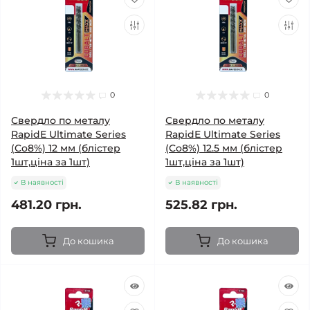
0
0
Свердло по металу
Свердло по металу
RapidE Ultimate Series
RapidE Ultimate Series
(Co8%) 12 мм (блістер
(Co8%) 12.5 мм (блістер
1шт,ціна за 1шт)
1шт,ціна за 1шт)
В наявності
В наявності
481.20 грн.
525.82 грн.
До кошика
До кошика