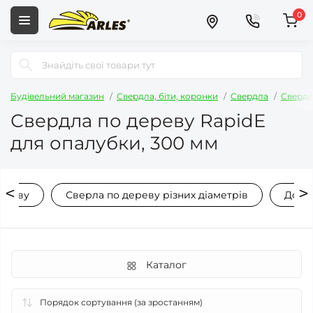
0
Будівельний магазин
Свердла, біти, коронки
Свердла
Свердл
Свердла по дереву RapidE
для опалубки, 300 мм
дереву
Сверла по дереву різних діаметрів
Довгі
Каталог