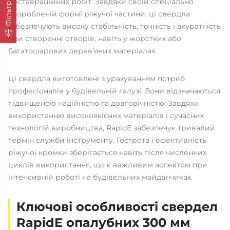
реставраційних робіт. Завдяки своїй спеціально
Фільтр
розробленій формі ріжучої частини, ці свердла
забезпечують високу стабільність, точність і акуратність
при створенні отворів, навіть у жорстких або
багатошарових дерев’яних матеріалах.
Ці свердла виготовлені з урахуванням потреб
професіоналів у будівельній галузі. Вони відзначаються
підвищеною надійністю та довговічністю. Завдяки
використанню високоякісних матеріалів і сучасних
технологій виробництва, RapidE забезпечує тривалий
термін служби інструменту. Гострота і ефективність
ріжучої кромки зберігається навіть після численних
циклів використання, що є важливим аспектом при
інтенсивній роботі на будівельних майданчиках.
Ключові особливості свердел
RapidE опалубних 300 мм