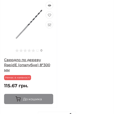
0
Свердло по дереву
RapidE (опалубне) 8*300
мм
Немає в наявності
115.67 грн.
До кошика