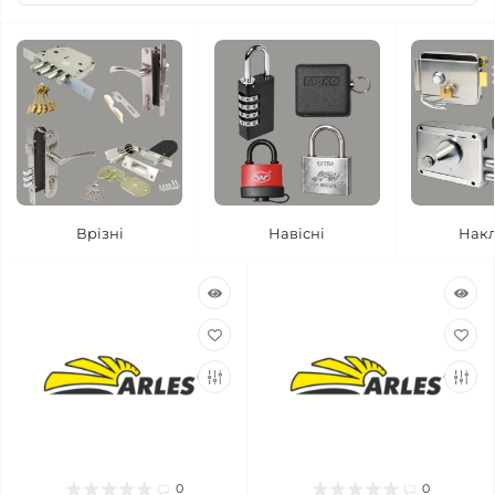
Врізні
Навісні
Накл
0
0