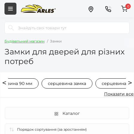
0
Будівельний магазин
Замки
Замки для дверей для різних
потреб
рцевина 90 мм
серцевина замка
серцевина дл
Показати все
Каталог