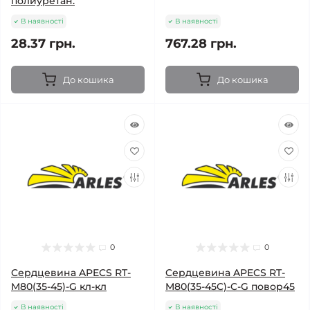
полиуретан.
В наявності
В наявності
28.37 грн.
767.28 грн.
До кошика
До кошика
0
0
Cердцевина APECS RT-
Cердцевина APECS RT-
M80(35-45)-G кл-кл
M80(35-45C)-C-G повор45
В наявності
В наявності