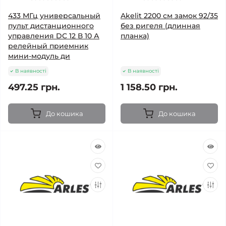
433 МГц универсальный
Akelit 2200 см замок 92/35
пульт дистанционного
без ригеля (длинная
управления DC 12 В 10 А
планка)
релейный приемник
мини-модуль ди
В наявності
В наявності
497.25 грн.
1 158.50 грн.
До кошика
До кошика