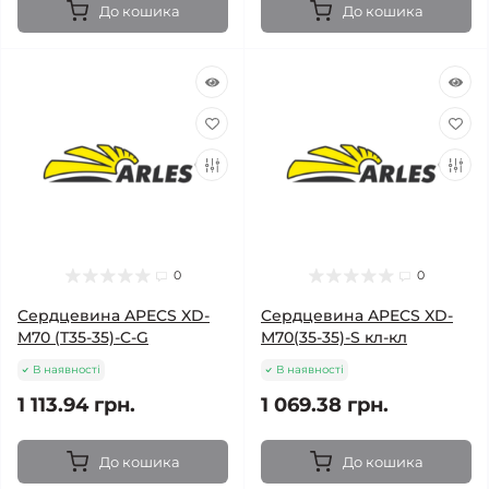
До кошика
До кошика
0
0
Cердцевина APECS XD-
Cердцевина APECS XD-
M70 (T35-35)-C-G
M70(35-35)-S кл-кл
В наявності
В наявності
1 113.94 грн.
1 069.38 грн.
До кошика
До кошика