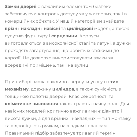
Замки дверні
є важливим елементом безпеки,
забезпечуючи контроль доступу як у житлових, так і в
комерційних об'єктах. У нашій категорії ви знайдете
врізні
,
накладні
,
навісні
та
циліндрові
моделі, а також
супутню фурнітуру і
серцевини
. Корпуси
виготовляються з високоякісної сталі та латуні, а дужки
проходять загартування, що робить їх стійкими до
корозії. Це дозволяє використовувати замки як
всередині приміщень, так і на вулиці.
При виборі замка важливо звернути увагу на
тип
механізму
, довжину
циліндра
, а також сумісність з
товщиною полотна дверей. Клас секретності та
кліматичне виконання
також грають значну роль. Для
навісних моделей критично важливими є діаметр і
висота дужки, а для врізних і накладних — тип монтажу
та відповідність ручкам, накладкам і планкам.
Правильний підбір забезпечує тривалий термін