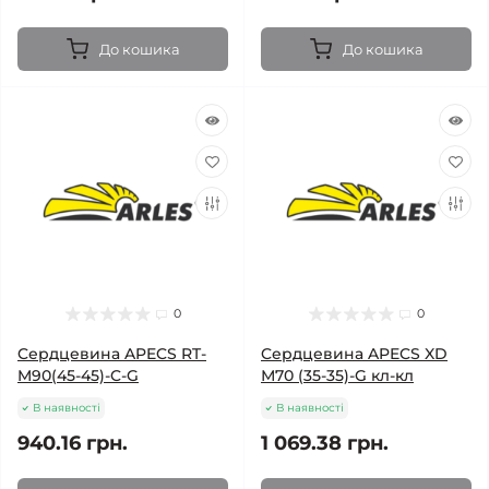
До кошика
До кошика
0
0
Cердцевина APECS RT-
Cердцевина APECS XD
M90(45-45)-C-G
М70 (35-35)-G кл-кл
В наявності
В наявності
940.16 грн.
1 069.38 грн.