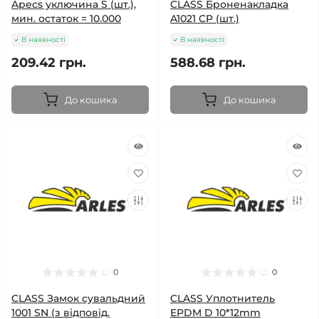
Apecs уключина S (шт.),
CLASS Броненакладка
мин. остаток = 10.000
A1021 CP (шт.)
В наявності
В наявності
209.42 грн.
588.68 грн.
До кошика
До кошика
0
0
CLASS Замок сувальдний
CLASS Уплотнитель
1001 SN (з відповід.
EPDM D 10*12mm