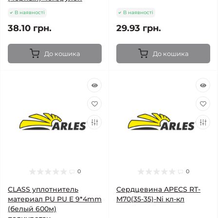
В наявності
В наявності
38.10 грн.
29.93 грн.
До кошика
До кошика
0
0
CLASS уплотнитель
Cердцевина APECS RT-
материал PU PU E 9*4mm
M70(35-35)-Ni кл-кл
(белый 600м)