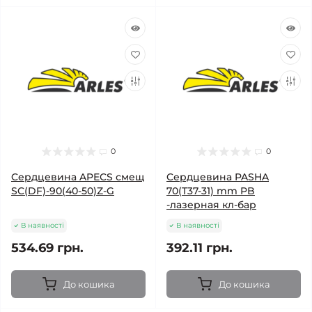
0
0
Cердцевина APECS смещ
Cердцевина PASHA
SC(DF)-90(40-50)Z-G
70(T37-31) mm PB
-лазерная кл-бар
В наявності
В наявності
534.69 грн.
392.11 грн.
До кошика
До кошика