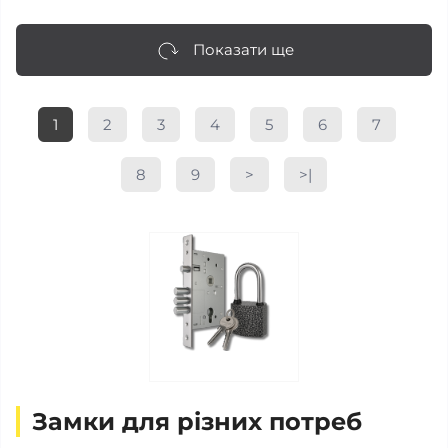
Показати ще
1
2
3
4
5
6
7
8
9
>
>|
Замки для різних потреб