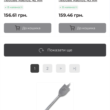
перове RapidE 42 мм
перове RapidE 45 мм
В наявності
В наявності
156.61 грн.
159.46 грн.
До кошика
До кошика
Показати ще
1
2
>
>|