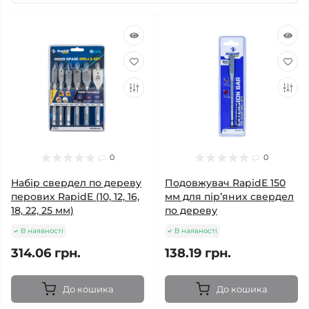
0
0
Набір свердел по дереву
Подовжувач RapidE 150
перових RapidE (10, 12, 16,
мм для пір’яних свердел
18, 22, 25 мм)
по дереву
В наявності
В наявності
314.06 грн.
138.19 грн.
До кошика
До кошика