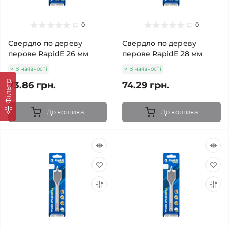
0
0
Свердло по дереву
Свердло по дереву
перове RapidE 26 мм
перове RapidE 28 мм
В наявності
В наявності
Фільтр
73.86 грн.
74.29 грн.
До кошика
До кошика