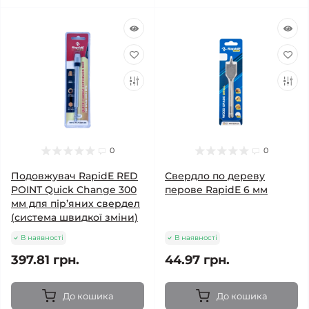
0
0
Подовжувач RapidE RED
Свердло по дереву
POINT Quick Change 300
перове RapidE 6 мм
мм для пір’яних свердел
(система швидкої зміни)
В наявності
В наявності
397.81 грн.
44.97 грн.
До кошика
До кошика