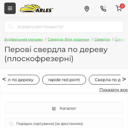
0
Будівельний магазин
Свердла, біти, коронки
Свердла
Свердл
Перові свердла по дереву
(плоскофрезерні)
верл по дереву
rapide red point
Сверла по дере
Показати все
Каталог