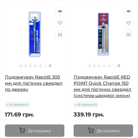
0
0
Подовжувач RapidE 300
Подовжувач RapidE RED
мм для пір’яних свердел
POINT Quick Change 150
по дереву
мм для пір’яних свердел
(система швидкої зміни)
В наявності
В наявності
171.69 грн.
339.19 грн.
До кошика
До кошика