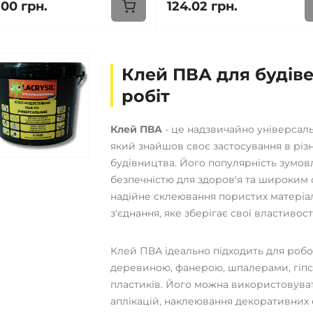
.00 грн.
124.02 грн.
Клей ПВА для будів
робіт
Клей ПВА
- це надзвичайно універсаль
який знайшов своє застосування в різн
будівництва. Його популярність зумо
безпечністю для здоров'я та широким 
надійне склеювання пористих матеріал
з'єднання, яке зберігає свої властивост
Клей ПВА ідеально підходить для робо
деревиною, фанерою, шпалерами, гіпс
пластиків. Його можна використовуват
аплікацій, наклеювання декоративних 