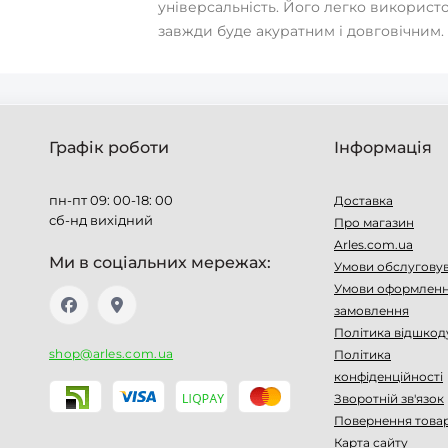
універсальність. Його легко використо
завжди буде акуратним і довговічним.
Графік роботи
Інформація
пн-пт 09: 00-18: 00
Доставка
сб-нд вихідний
Про магазин
Arles.com.ua
Ми в соціальних мережах:
Умови обслугову
Умови оформлен
замовлення
Політика відшкод
shop@arles.com.ua
Політика
конфіденційності
Зворотній зв'язок
Повернення това
Карта сайту