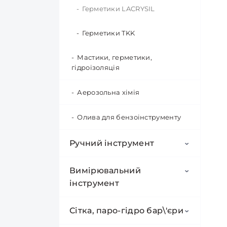
Маса
Зубила PH65A (для відбійного
Піна SOMA FIX
Полотна для електро- та
Герметики LACRYSIL
Ланцюги для пил
Коронки алмазні RapidE M14
молотка)
ручних пилок
Свердла фрезерні
Біти Triwing (TW) "Мерседес"
Черепашки алмазні
для КШМ
Маска зварювальника
Піна TKK
Герметики TKK
(гальванічні) Electroplated
Патрони для дрилі
Зубила SDS-MAX
Хомути металеві
Полотна для електролобзика
Біти двосторонні
Коронки алмазні VMF М14
Електроди
Піна VMF EURO
Мастики, герметики,
для КШМ
Свічки для бензоінструменту
гідроізоляція
Полотна для шабельної пили
Клейові стрижні
Хомут черв\'ячний W1
Біти з обмежувачем
ОЦИНКОВАНИЙ
Промивка для піни
Коронки алмазні RapidE
Шини для ланцюгових пил
Полотна для ручних ножівок
Аерозольна хімія
Мішки
Evolution ступінчаті (для
Магнітні біто-тримачі
Хомут черв\'ячний W2
свердління отворів під сифон)
Напильники для заточення
НЕРЖАВІВКА
Олива для бензоінструменту
ланцюгів
Набори біт
Коронки алмазні RapidE
Хомут черв\'ячний W1 оцин.
CONCRETE PRO(DISTAR)
Ручний інструмент
Шестигранні насадки
МЕТЕЛИК
(покрівельні)
Коронки алмазні RapidE Red
Інструмент для СВП
Вимірювальний
Хомут силовий W1
Point EVO (червоні)
ОЦИНКОВАНИЙ
інструмент
Екстрактори
Коронки алмазні RapidE
GRANITE DIAMOND EVOLUTION
Кутники
Сітка, паро-гідро бар\'єри
Заклепники