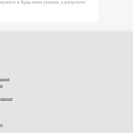
вувати в будь-яких умовах, а результат
вання
ня
ування
ру