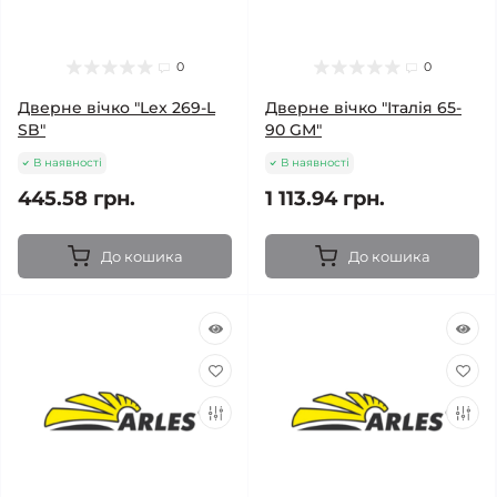
0
0
Дверне вічко "Lex 269-L
Дверне вічко "Італія 65-
SB"
90 GМ"
В наявності
В наявності
445.58 грн.
1 113.94 грн.
До кошика
До кошика