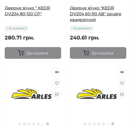
Дверне вічко " KEDR
Дверне вічко "KEDR
DV204 80-120 СP"
DV204 60-90 AB" square
квадратний
В наявності
В наявності
280.71 грн.
240.61 грн.
До кошика
До кошика
0
0