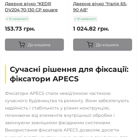
Дверне вічко "KEDR
Дверне вічко "Італія 65-
DV204 70-130 СP square
90 АВ"
В наявності
В наявності
153.73 грн.
1 024.82 грн.
До кошика
До кошика
Сучасні рішення для фіксації:
фіксатори APECS
Фіксатори APECS стали невід'ємною частиною
сучасного будівництва та ремонту. Вони забезпечують
надійність і стабільність у різних конструкціях,
починаючи від елементів внутрішньої обробки і
закінчуючи зовнішніми фасадними системами.
Використання фіксаторів APECS дозволяє досягти