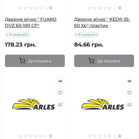
0
0
Дверне вічко " FUARO
Дверне вічко " KEDR 35-
DVZ 60-100 CP"
60 Хр" пластик
В наявності
В наявності
178.23 грн.
84.66 грн.
До кошика
До кошика
0
0