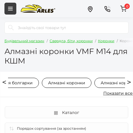
0
Будівельний магазин
Свердла, біти, коронки
Коронки
Коронк
Алмазні коронки VMF М14 для
КШМ
и для болгарки
Алмазні коронки
Алмазні корон
Показати все
Каталог