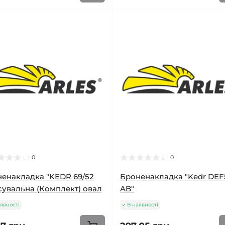
0
0
енакладка "KEDR 69/52
Броненакладка "Kedr DEF
сувальна (Комплект) овал
AB"
явності
В наявності