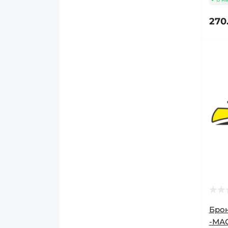
Ручки дверні різні
270
Ручки на металопластикові
вікна/двері
Україна (ручки)
Брон
-МАС