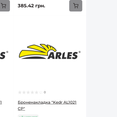
385.42 грн.
0
1
Броненакладка "Kedr АL1021
CP"
В наявності