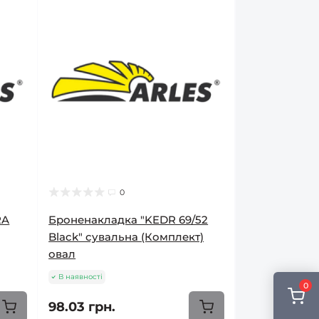
0
RA
Броненакладка "KEDR 69/52
Black" сувальна (Комплект)
овал
В наявності
0
98.03 грн.