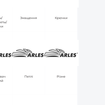
ы/
Змащення
Крючки
еты/
ки
вач
Петлі
Різне
ий