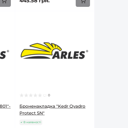
445.58 грн.
0
801"-
Броненакладка "Kedr Qvadro
Protect SN"
В наявності