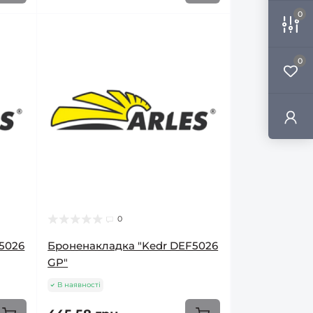
0
0
0
5026
Броненакладка "Kedr DEF5026
GP"
В наявності