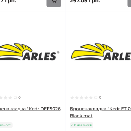
7 грн.
297.05 грн.
0
0
енакладка "Kedr DEF5026
Броненакладка "Kedr ET 0
Black mat
явності
В наявності