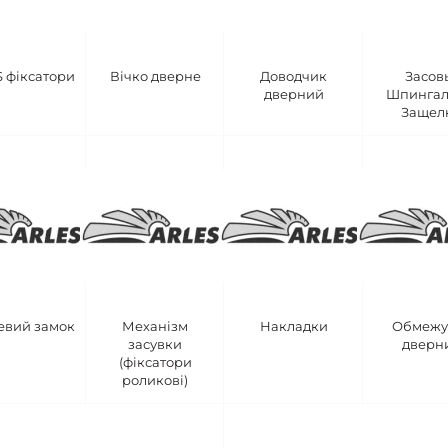
 фіксатори
Вічко дверне
Доводчик
Засов
дверний
Шпингал
Защел
евий замок
Механізм
Накладки
Обмежу
засувки
дверн
(фіксатори
роликові)