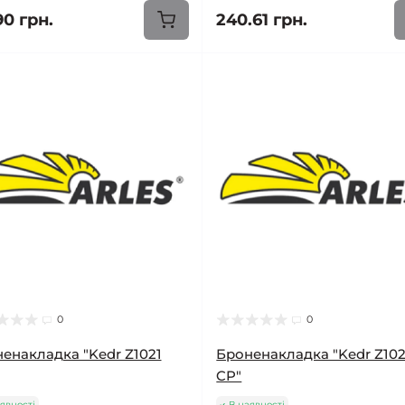
90 грн.
240.61 грн.
0
0
енакладка "Kedr Z1021
Броненакладка "Kedr Z102
CP"
явності
В наявності