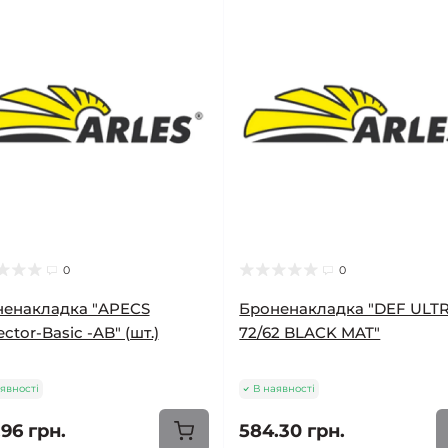
0
0
енакладка "APECS
Броненакладка "DEF ULT
ector-Basic -AB" (шт.)
72/62 BLACK MAT"
явності
В наявності
96 грн.
584.30 грн.