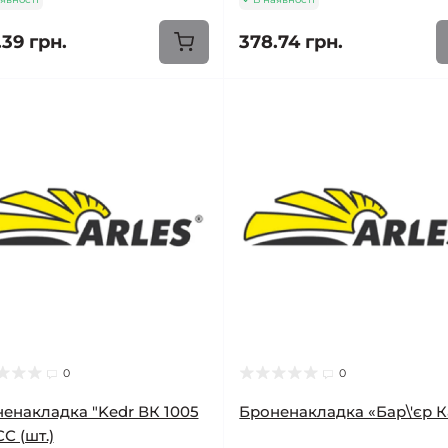
.39 грн.
378.74 грн.
0
0
енакладка "Kedr ВК 1005
Броненакладка «Бар\'єр 
С (шт.)