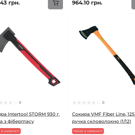
43 грн.
964.10 грн.
0
0
ра Intertool STORM 930 г,
Сокира VMF Fiber Line, 125
а з фібергласу
ручка скловолокно (1/12)
 в наявності
Немає в наявності