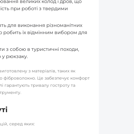
ювання великих колод і дров, що
сть при роботі з твердими
дять для виконання різноманітних
о робить їх відмінним вибором для
ти з собою в туристичні походи,
 у рюкзаку.
иготовлену з матеріалів, таких як
бо фіброволокно. Це забезпечує комфорт
талі гарантують тривалу гостроту та
трументу.
ті
ій, серед яких: