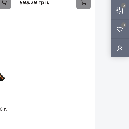
593.29 грн.
0
0
0 г,