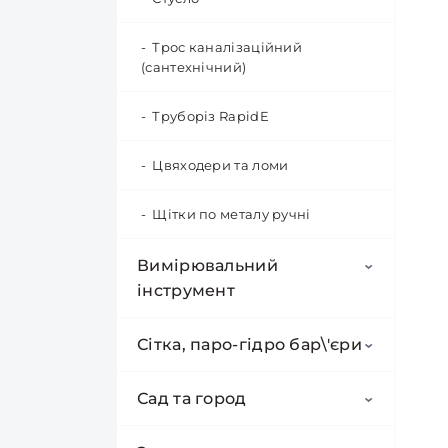
Трос каналізаційний
(сантехнічний)
Труборіз RapidE
Цвяходери та ломи
Щітки по металу ручні
Вимірювальний
інструмент
Кутники
Сітка, паро-гідро бар\'єри
Лінійки будівельні
Мембрана
Сад та город
Рівні
Паро-гідро бар\'єри