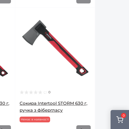
0
30 г,
Сокира Intertool STORM 630 г,
ручка з фібергласу
0
Немає в наявності