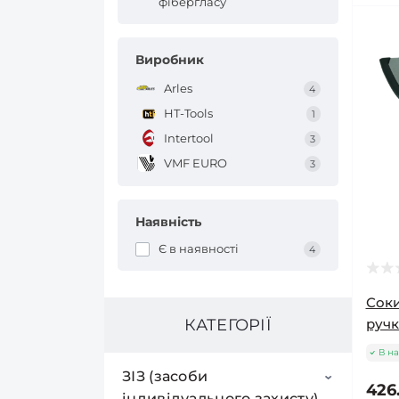
фібергласу
Виробник
Arles
4
HT-Tools
1
Intertool
3
VMF EURO
3
Наявність
Є в наявності
4
Соки
ручк
КАТЕГОРІЇ
В на
ЗІЗ (засоби
426
індивідуального захисту)