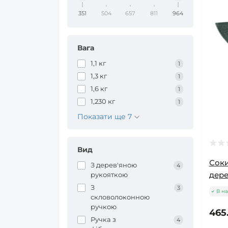
351
504
657
811
964
Вага
1,1 кг
1
1,3 кг
1
1,6 кг
1
1,230 кг
1
Показати ще 7
Вид
Соки
З дерев'яною
4
дере
рукояткою
З
3
В на
скловолоконною
ручкою
465
Ручка з
4