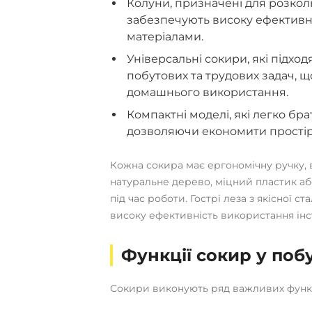
Колуни, призначені для розкол
забезпечують високу ефективні
матеріалами.
Універсальні сокири, які підхо
побутових та трудових задач, щ
домашнього використання.
Компактні моделі, які легко бра
дозволяючи економити простір
Кожна сокира має ергономічну ручку, в
натуральне дерево, міцний пластик а
під час роботи. Гострі леза з якісної с
високу ефективність використання інс
Функції сокир у побу
Сокири виконують ряд важливих функц