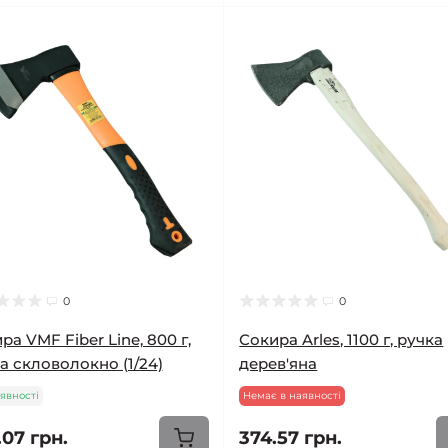
0
0
ра VMF Fiber Line, 800 г,
Сокира Arles, 1100 г, ручка
а скловолокно (1/24)
дерев'яна
явності
Немає в наявності
.07 грн.
374.57 грн.