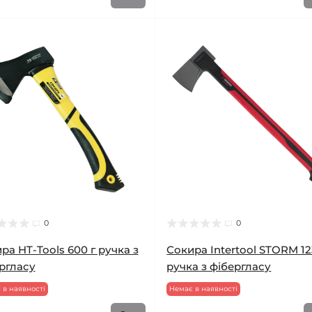
0
0
ра HT-Tools 600 г ручка з
Сокира Intertool STORM 12
ргласу
ручка з фібергласу
 в наявності
Немає в наявності