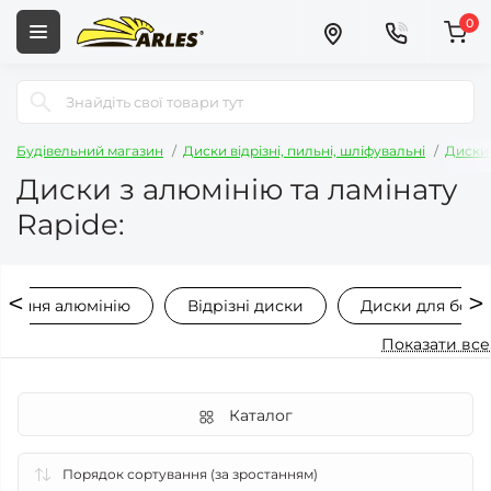
0
Будівельний магазин
Диски відрізні, пильні, шліфувальні
Диски
Диски з алюмінію та ламінату
Rapide:
ізання алюмінію
Відрізні диски
Диски для болг
Показати все
Каталог