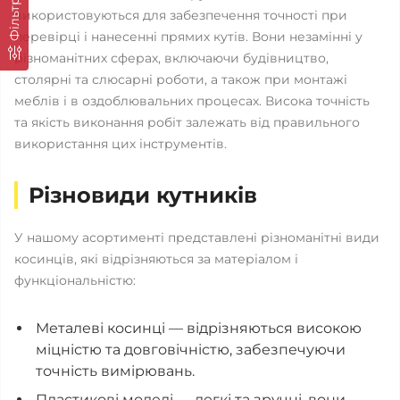
Фільтр
використовуються для забезпечення точності при
перевірці і нанесенні прямих кутів. Вони незамінні у
різноманітних сферах, включаючи будівництво,
столярні та слюсарні роботи, а також при монтажі
меблів і в оздоблювальних процесах. Висока точність
та якість виконання робіт залежать від правильного
використання цих інструментів.
Різновиди кутників
У нашому асортименті представлені різноманітні види
косинців, які відрізняються за матеріалом і
функціональністю:
Металеві косинці — відрізняються високою
міцністю та довговічністю, забезпечуючи
точність вимірювань.
Пластикові моделі — легкі та зручні, вони