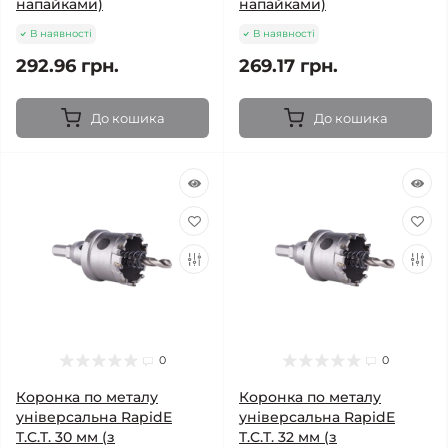
напайками)
напайками)
В наявності
В наявності
292.96 грн.
269.17 грн.
До кошика
До кошика
0
0
Коронка по металу
Коронка по металу
універсальна RapidE
універсальна RapidE
T.C.T. 30 мм (з
T.C.T. 32 мм (з