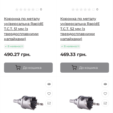
0
0
Коронка по металу
Коронка по металу
універсальна RapidE
універсальна RapidE
T.C.T. 51 мм (з
T.C.T. 52 мм (з
твердосплавними
твердосплавними
напайками)
напайками)
В наявності
В наявності
490.27 грн.
469.33 грн.
До кошика
До кошика