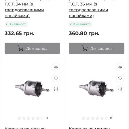
T.C.T. 34 мм (з
T.C.T. 36 мм (з
твердосплавними
твердосплавними
напайками)
напайками)
В наявності
В наявності
332.65 грн.
360.80 грн.
До кошика
До кошика
0
0
Коронка по металу
Коронка по металу