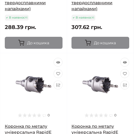
твердосплавними
твердосплавними
напайками)
напайками)
В наявності
В наявності
288.39 грн.
307.62 грн.
До кошика
До кошика
0
0
Коронка по металу
Коронка по металу
універсальна RapidE
універсальна RapidE