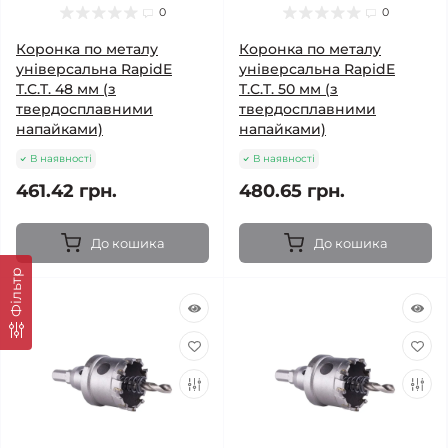
0
0
Коронка по металу
Коронка по металу
універсальна RapidE
універсальна RapidE
T.C.T. 48 мм (з
T.C.T. 50 мм (з
твердосплавними
твердосплавними
напайками)
напайками)
В наявності
В наявності
461.42 грн.
480.65 грн.
До кошика
До кошика
Фільтр