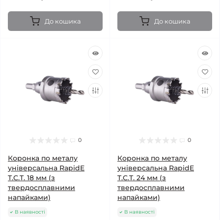
До кошика
До кошика
0
0
Коронка по металу
Коронка по металу
універсальна RapidE
універсальна RapidE
T.C.T. 18 мм (з
T.C.T. 24 мм (з
твердосплавними
твердосплавними
напайками)
напайками)
В наявності
В наявності