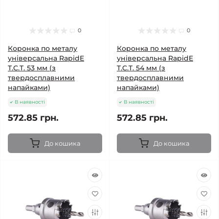
0
0
Коронка по металу
Коронка по металу
універсальна RapidE
універсальна RapidE
T.C.T. 53 мм (з
T.C.T. 54 мм (з
твердосплавними
твердосплавними
напайками)
напайками)
В наявності
В наявності
572.85 грн.
572.85 грн.
До кошика
До кошика