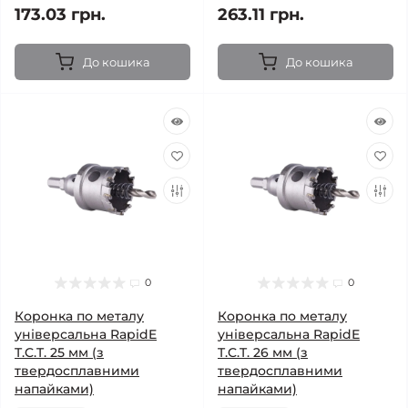
173.03 грн.
263.11 грн.
До кошика
До кошика
0
0
Коронка по металу
Коронка по металу
універсальна RapidE
універсальна RapidE
T.C.T. 25 мм (з
T.C.T. 26 мм (з
твердосплавними
твердосплавними
напайками)
напайками)