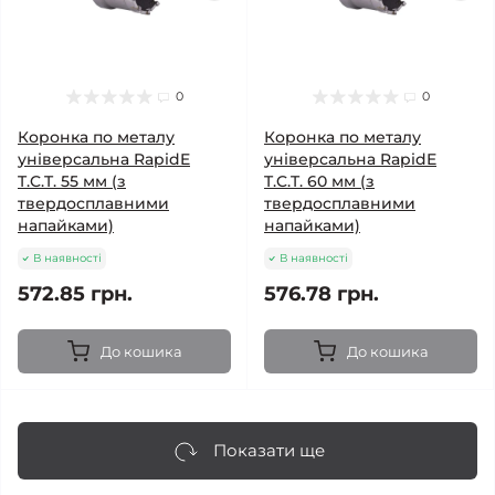
0
0
Коронка по металу
Коронка по металу
універсальна RapidE
універсальна RapidE
T.C.T. 55 мм (з
T.C.T. 60 мм (з
твердосплавними
твердосплавними
напайками)
напайками)
В наявності
В наявності
572.85 грн.
576.78 грн.
До кошика
До кошика
Показати ще