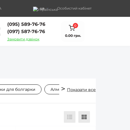
A
ua
Особистий кабінет
(095) 589-76-76
0
(097) 587-76-76
0.00 грн.
Замовити дзвінок
ки для болгарки
Алмазні диски
Алмазні диски 
Показати все