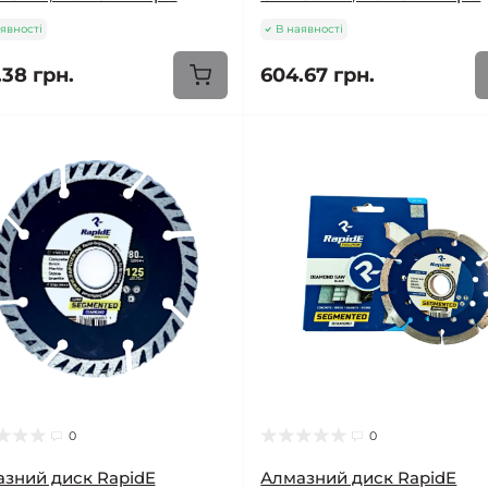
явності
В наявності
.38 грн.
604.67 грн.
0
0
зний диск RapidE
Алмазний диск RapidE