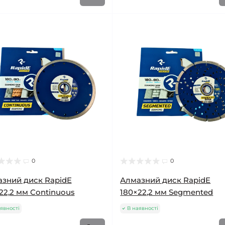
0
0
зний диск RapidE
Алмазний диск RapidE
22,2 мм Continuous
180×22,2 мм Segmented
явності
В наявності