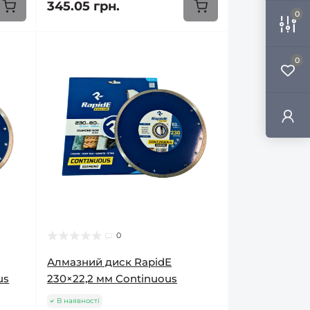
345.05 грн.
0
0
0
Алмазний диск RapidE
us
230×22,2 мм Continuous
В наявності