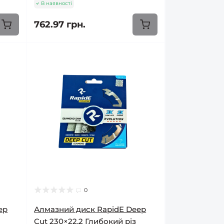
В наявності
762.97 грн.
0
ep
Алмазний диск RapidE Deep
Cut 230×22,2 Глибокий різ