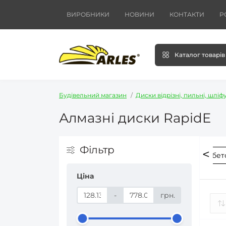
ВИРОБНИКИ
НОВИНИ
КОНТАКТИ
Р
Каталог товарів
Будівельний магазин
Диски відрізні, пильні, шліф
Алмазні диски RapidE
Фільтр
азні диски для різання
Алмазні диски для різання бет
Ціна
-
грн.