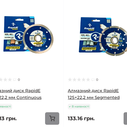
0
0
зний диск RapidE
Алмазний диск RapidE
22,2 мм Continuous
125×22,2 мм Segmented
явності
В наявності
13 грн.
133.16 грн.