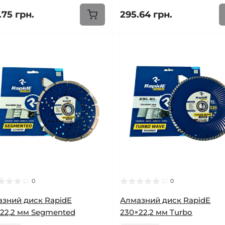
.75 грн.
295.64 грн.
0
0
зний диск RapidE
Алмазний диск RapidE
22,2 мм Segmented
230×22,2 мм Turbo