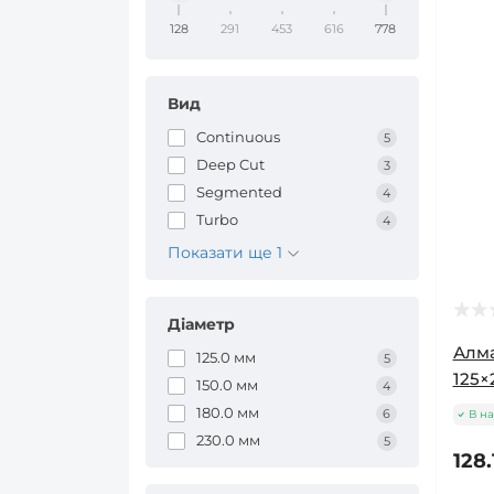
128
291
453
616
778
Вид
Continuous
5
Deep Cut
3
Segmented
4
Turbo
4
Показати ще 1
Діаметр
Алма
125.0 мм
5
125×
150.0 мм
4
180.0 мм
6
В на
230.0 мм
5
128.