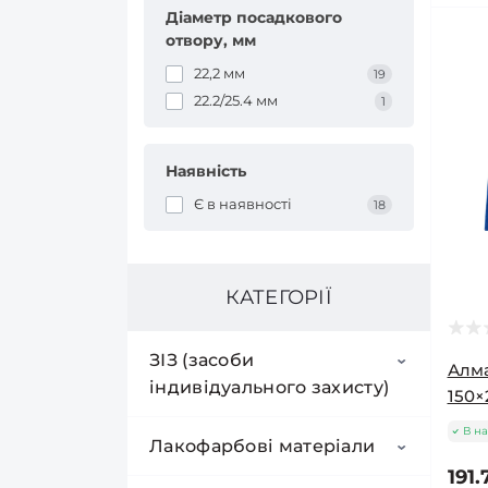
Діаметр посадкового
отвору, мм
22,2 мм
19
22.2/25.4 мм
1
Наявність
Є в наявності
18
КАТЕГОРІЇ
ЗІЗ (засоби
Алма
індивідуального захисту)
150×
В на
Окуляри захисні
Лакофарбові матеріали
191.