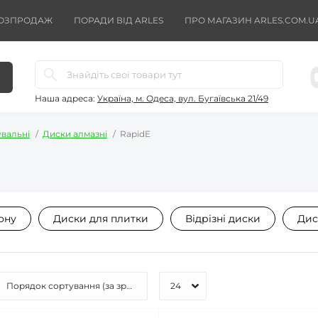
ОЗПРОДАЖ
ПОРАДИ ВІД ARLES
ПРО МАГАЗИН ARLES.COM.U
Наша адреса:
Україна, м. Одеса, вул. Бугаївська 21/49
увальні
Диски алмазні
RapidE
ону
Диски для плитки
Відрізні диски
Дис