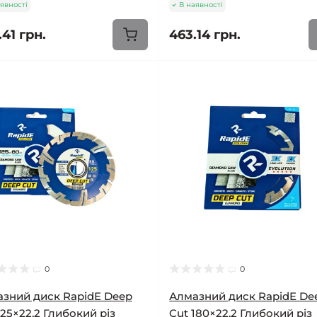
явності
В наявності
41 грн.
463.14 грн.
0
0
зний диск RapidE Deep
Алмазний диск RapidE De
125×22,2 Глибокий різ
Cut 180×22,2 Глибокий різ