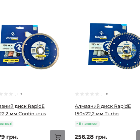
0
0
зний диск RapidE
Алмазний диск RapidE
22,2 мм Continuous
150×22,2 мм Turbo
явності
В наявності
79 грн.
256.28 грн.