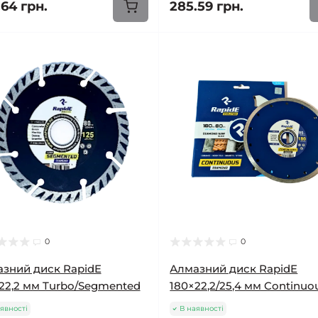
.64 грн.
285.59 грн.
0
0
зний диск RapidE
Алмазний диск RapidE
22,2 мм Turbo/Segmented
180×22,2/25,4 мм Continuo
явності
В наявності