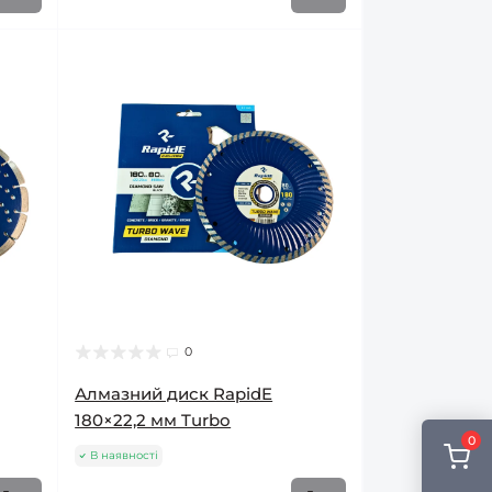
0
Алмазний диск RapidE
180×22,2 мм Turbo
0
В наявності