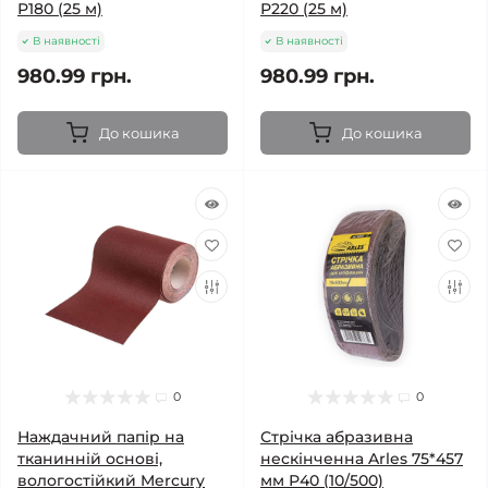
Р180 (25 м)
Р220 (25 м)
В наявності
В наявності
980.99 грн.
980.99 грн.
До кошика
До кошика
0
0
Наждачний папір на
Стрічка абразивна
тканинній основі,
нескінченна Arles 75*457
вологостійкий Mercury
мм Р40 (10/500)