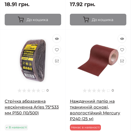
18.91 грн.
17.92 грн.
До кошика
До кошика
0
0
Стрічка абразивна
Наждачний папір на
нескінченна Arles 75*533
тканинній основі,
мм Р150 (10/500)
вологостійкий Mercury
Р240 (25 м)
В наявності
Немає в наявності