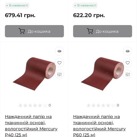
В наявності
В наявності
679.41 грн.
622.20 грн.
До кошика
До кошика
0
0
Наждачний папір на
Наждачний папір на
тканинній основі,
тканинній основі,
вологостійкий Mercury
вологостійкий Mercury
Р40 (25 м)
Р60 (25 м)