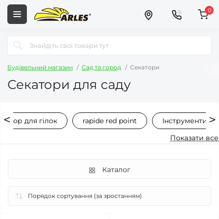
0
Будівельний магазин
Сад та город
Секатори
Секатори для саду
екатор для гілок
rapide red point
Інструменти дл
Показати все
Каталог