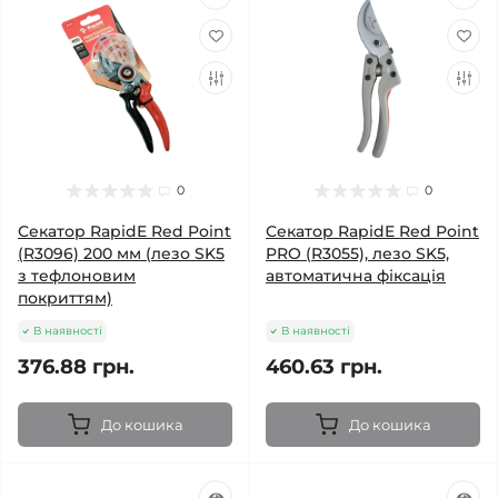
0
0
Секатор RapidE Red Point
Секатор RapidE Red Point
(R3096) 200 мм (лезо SK5
PRO (R3055), лезо SK5,
з тефлоновим
автоматична фіксація
покриттям)
В наявності
В наявності
376.88 грн.
460.63 грн.
До кошика
До кошика