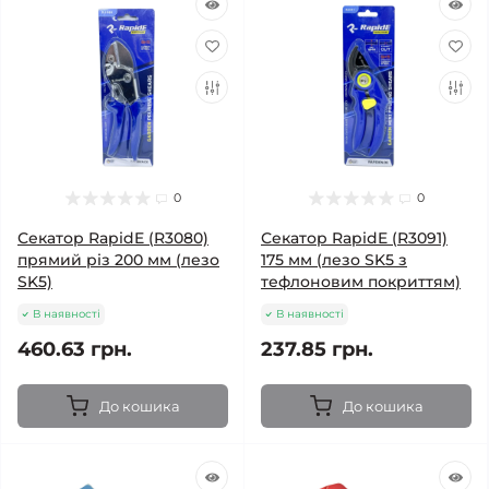
0
0
Секатор RapidE (R3080)
Секатор RapidE (R3091)
прямий різ 200 мм (лезо
175 мм (лезо SK5 з
SK5)
тефлоновим покриттям)
В наявності
В наявності
460.63 грн.
237.85 грн.
До кошика
До кошика