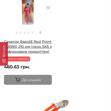
0
Секатор RapidE Red Point
(R3095) 210 мм (лезо SK5 з
Фільтр
тефлоновим покриттям)
Немає в наявності
460.63 грн.
До кошика