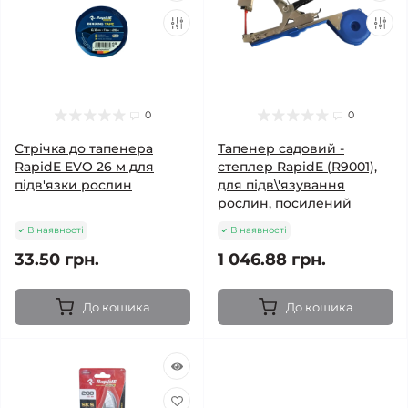
0
0
Стрічка до тапенера
Тапенер садовий -
RapidE EVO 26 м для
степлер RapidE (R9001),
підв'язки рослин
для підв\'язування
рослин, посилений
В наявності
В наявності
33.50 грн.
1 046.88 грн.
До кошика
До кошика