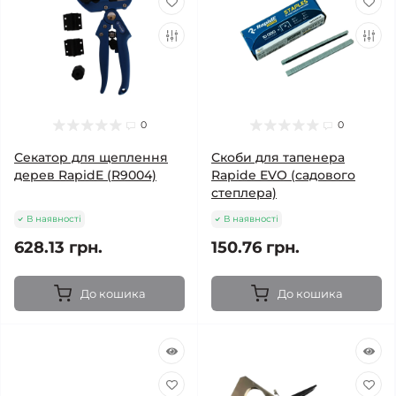
0
0
Секатор для щеплення
Скоби для тапенера
дерев RapidE (R9004)
Rapide EVO (садового
степлера)
В наявності
В наявності
628.13 грн.
150.76 грн.
До кошика
До кошика