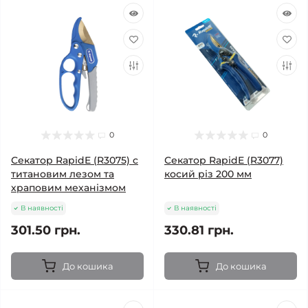
0
0
Секатор RapidE (R3075) c
Секатор RapidE (R3077)
титановим лезом та
косий різ 200 мм
храповим механізмом
В наявності
В наявності
301.50 грн.
330.81 грн.
До кошика
До кошика