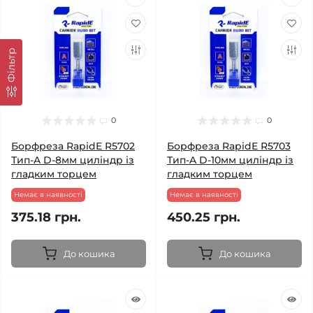
Фільтр
0
0
Борфреза RapidE R5702
Борфреза RapidE R5703
Тип-A D-8мм циліндр із
Тип-A D-10мм циліндр із
гладким торцем
гладким торцем
Немає в наявності
Немає в наявності
375.18 грн.
450.25 грн.
До кошика
До кошика