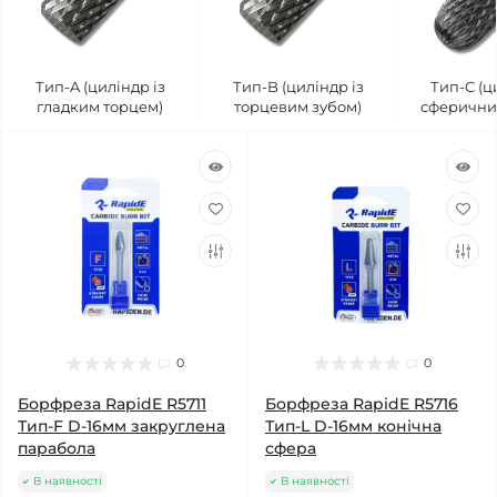
Тип-A (циліндр із
Тип-B (циліндр із
Тип-C (ц
гладким торцем)
торцевим зубом)
сферични
0
0
Борфреза RapidE R5711
Борфреза RapidE R5716
Тип-F D-16мм закруглена
Тип-L D-16мм конічна
парабола
сфера
В наявності
В наявності