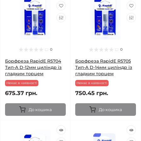
0
0
Борфреза RapidE R5704
Борфреза RapidE R5705
Тип-A D-12мм циліндр із
Тип-A D-14мм циліндр із
гладким торцем
гладким торцем
Немає в наявності
Немає в наявності
675.37 грн.
750.45 грн.
До кошика
До кошика