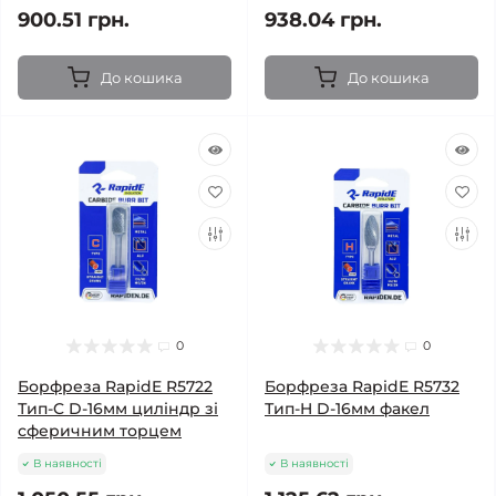
900.51 грн.
938.04 грн.
До кошика
До кошика
0
0
Борфреза RapidE R5722
Борфреза RapidE R5732
Тип-C D-16мм циліндр зі
Тип-H D-16мм факел
сферичним торцем
В наявності
В наявності