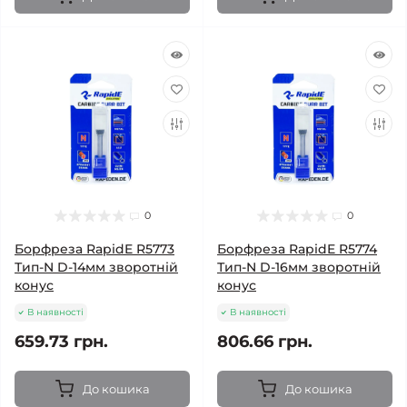
0
0
Борфреза RapidE R5773
Борфреза RapidE R5774
Тип-N D-14мм зворотній
Тип-N D-16мм зворотній
конус
конус
В наявності
В наявності
659.73 грн.
806.66 грн.
До кошика
До кошика