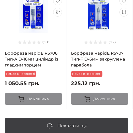
0
0
Борфреза RapidE R5706
Борфреза RapidE R5707
Тип-A D-16мм циліндр із
Тип-F D-6мм закруглена
гладким торцем
парабола
Немає в наявності
Немає в наявності
1 050.55 грн.
225.12 грн.
До кошика
До кошика
Показати ще