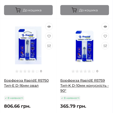
До кошика
До кошика
0
0
Борфреза RapidE R5750
Борфреза RapidE R5759
Тип-E D-16мм овал
Тип-K D-10мм конусність -
90°
В наявності
В наявності
806.66 грн.
365.79 грн.