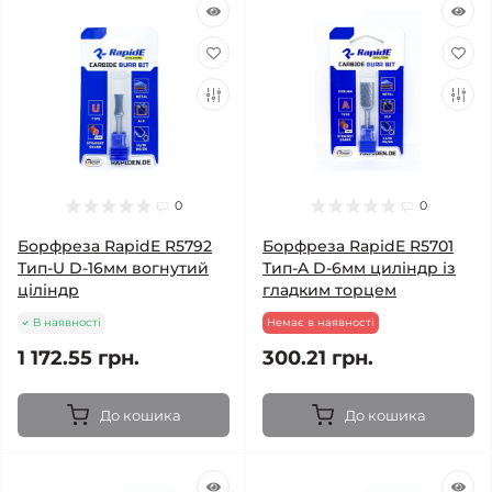
0
0
Борфреза RapidE R5792
Борфреза RapidE R5701
Тип-U D-16мм вогнутий
Тип-A D-6мм циліндр із
ціліндр
гладким торцем
В наявності
Немає в наявності
1 172.55 грн.
300.21 грн.
До кошика
До кошика