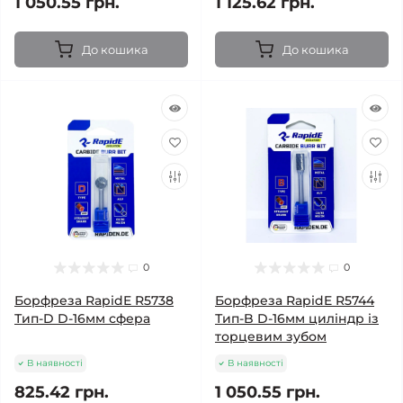
1 050.55 грн.
1 125.62 грн.
До кошика
До кошика
0
0
Борфреза RapidE R5738
Борфреза RapidE R5744
Тип-D D-16мм сфера
Тип-B D-16мм циліндр із
торцевим зубом
В наявності
В наявності
825.42 грн.
1 050.55 грн.