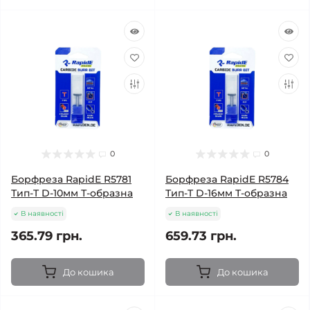
0
0
Борфреза RapidE R5781
Борфреза RapidE R5784
Тип-T D-10мм Т-образна
Тип-T D-16мм Т-образна
В наявності
В наявності
365.79 грн.
659.73 грн.
До кошика
До кошика