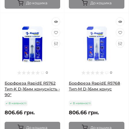
До кошика
До кошика
0
0
Борфреза RapidE R5762
Борфреза RapidE R5768
Тип-K D-16мм конусність -
Тип-M D-16мм конус
90°
В наявності
В наявності
806.66 грн.
806.66 грн.
До кошика
До кошика