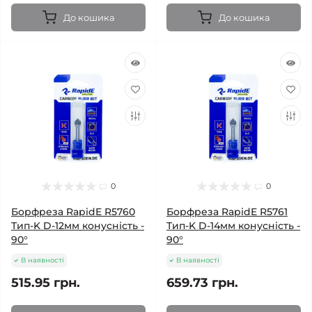
До кошика
До кошика
0
0
Борфреза RapidE R5760
Борфреза RapidE R5761
Тип-K D-12мм конусність -
Тип-K D-14мм конусність -
90°
90°
В наявності
В наявності
515.95 грн.
659.73 грн.