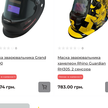
0
0
а зварювальника Grand
Маска зварювальника
00
хамелеон Rhino Guardian
RH305, 2 сенсора
 в наявності
Немає в наявності
74 грн.
783.00 грн.