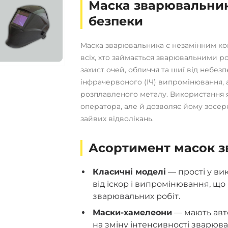
Маска зварювальник
безпеки
Маска зварювальника є незамінним ко
всіх, хто займається зварювальними р
захист очей, обличчя та шиї від небез
інфрачервоного (ІЧ) випромінювання, а
розплавленого металу. Використання я
оператора, але й дозволяє йому зосер
зайвих відволікань.
Асортимент масок 
Класичні моделі
— прості у ви
від іскор і випромінювання, що
зварювальних робіт.
Маски-хамелеони
— мають авт
на зміну інтенсивності зварюв