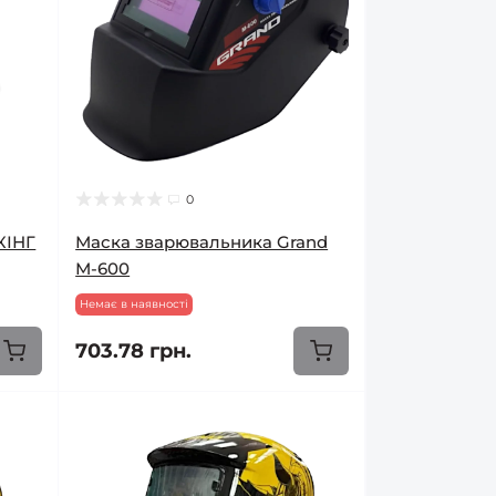
0
КІНГ
Маска зварювальника Grand
М-600
Немає в наявності
703.78 грн.