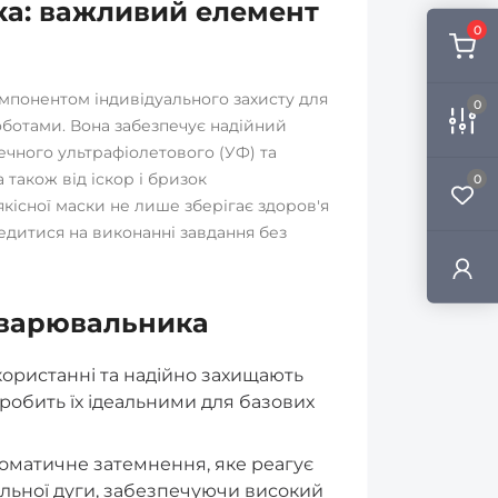
а: важливий елемент
0
мпонентом індивідуального захисту для
0
оботами. Вона забезпечує надійний
печного ультрафіолетового (УФ) та
 також від іскор і бризок
0
кісної маски не лише зберігає здоров'я
едитися на виконанні завдання без
зварювальника
користанні та надійно захищають
 робить їх ідеальними для базових
оматичне затемнення, яке реагує
альної дуги, забезпечуючи високий