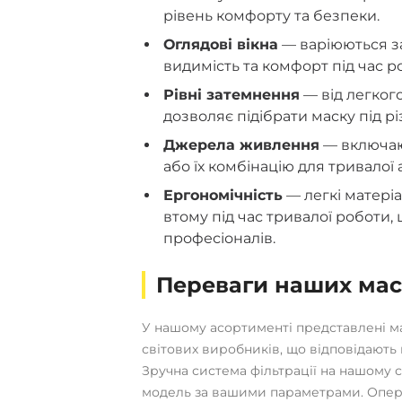
рівень комфорту та безпеки.
Оглядові вікна
— варіюються за
видимість та комфорт під час р
Рівні затемнення
— від легког
дозволяє підібрати маску під рі
Джерела живлення
— включаю
або їх комбінацію для тривалої
Ергономічність
— легкі матері
втому під час тривалої роботи
професіоналів.
Переваги наших ма
У нашому асортименті представлені м
світових виробників, що відповідають
Зручна система фільтрації на нашому 
модель за вашими параметрами. Опера