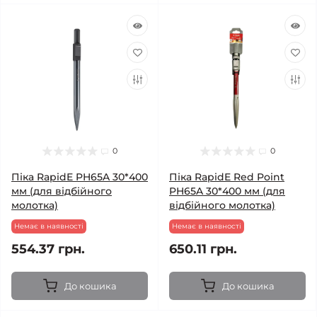
0
0
Піка RapidE PH65A 30*400
Піка RapidE Red Point
мм (для відбійного
PH65A 30*400 мм (для
молотка)
відбійного молотка)
Немає в наявності
Немає в наявності
554.37 грн.
650.11 грн.
До кошика
До кошика