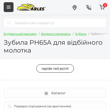
0
Будівельний магазин
Витратні матеріали
Зубила
Зубила PH65
Зубила PH65A для відбійного
молотка
rapide red point
Каталог