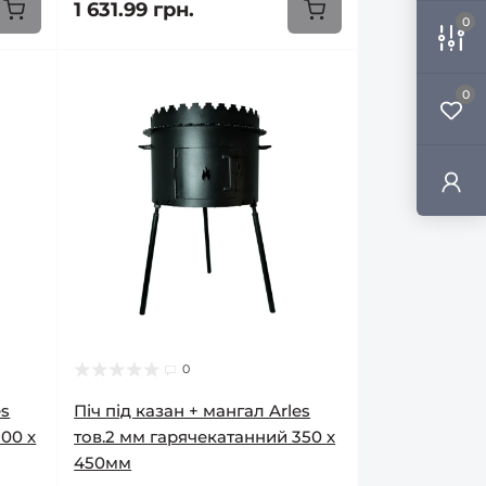
1 631.99 грн.
0
0
0
es
Піч під казан + мангал Arles
00 х
тов.2 мм гарячекатанний 350 х
450мм