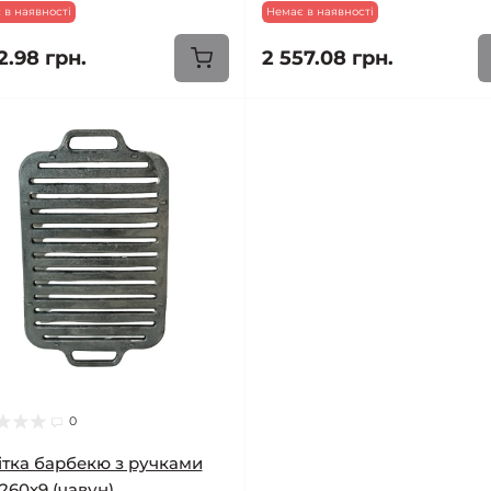
 в наявності
Немає в наявності
2.98 грн.
2 557.08 грн.
0
тка барбекю з ручками
260х9 (чавун)