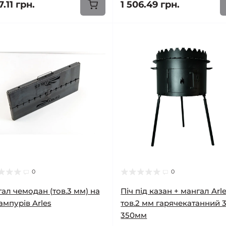
7.11 грн.
1 506.49 грн.
0
0
ал чемодан (тов.3 мм) на
Піч під казан + мангал Arl
ампурів Arles
тов.2 мм гарячекатанний 3
350мм