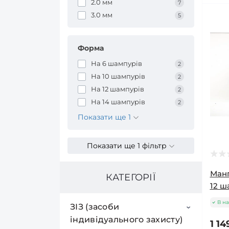
2.0 мм
7
3.0 мм
5
Форма
На 6 шампурів
2
На 10 шампурів
2
На 12 шампурів
2
На 14 шампурів
2
Показати ще 1
Показати ще 1 фільтр
Манг
КАТЕГОРІЇ
12 ш
В на
ЗІЗ (засоби
індивідуального захисту)
1 14