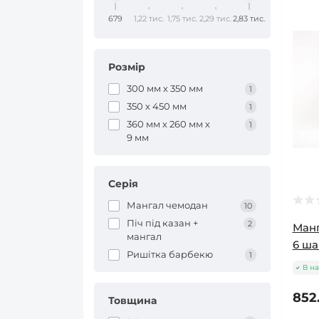
679
1,22 тис.
1,75 тис.
2,29 тис.
2,83 тис.
Розмір
300 мм х 350 мм
1
350 х 450 мм
1
360 мм х 260 мм х
1
9 мм
Серія
Мангал чемодан
10
Піч під казан +
2
Манг
мангал
6 ша
Ришітка барбекю
1
В на
852
Товщина