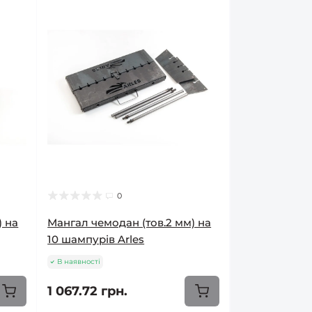
0
) на
Мангал чемодан (тов.2 мм) на
10 шампурів Arles
В наявності
1 067.72 грн.