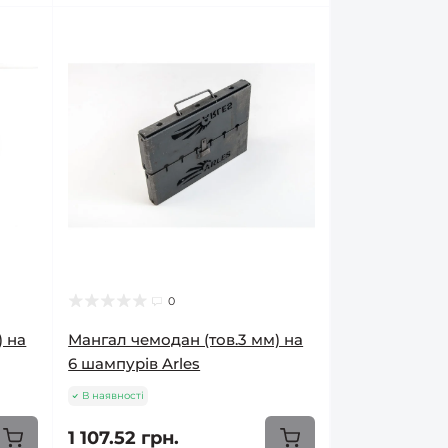
0
) на
Мангал чемодан (тов.3 мм) на
6 шампурів Arles
В наявності
1 107.52 грн.