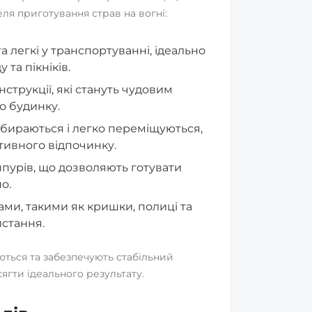
я приготування страв на вогні:
а легкі у транспортуванні, ідеально
 та пікніків.
струкції, які стануть чудовим
о будинку.
бираються і легко переміщуються,
тивного відпочинку.
мпурів, що дозволяють готувати
о.
ми, такими як кришки, полиці та
истання.
ються та забезпечують стабільний
ягти ідеального результату.