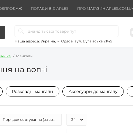
ОЗПРОДАЖ
ПОРАДИ ВІД ARLES
ПРО МАГАЗИН ARLES.COM.U
Наша адреса:
Україна, м. Одеса, вул. Бугаївська 21/49
ікніка
Мангали
ня на вогні
Розкладні мангали
Аксесуари до мангалу