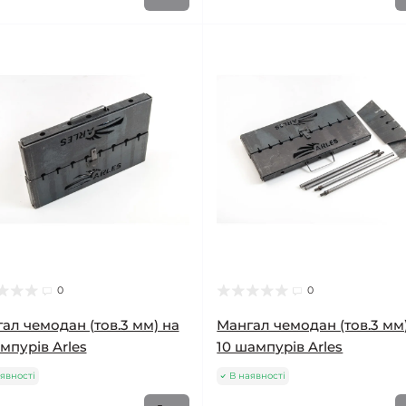
0
0
ал чемодан (тов.3 мм) на
Мангал чемодан (тов.3 мм
мпурів Arles
10 шампурів Arles
явності
В наявності