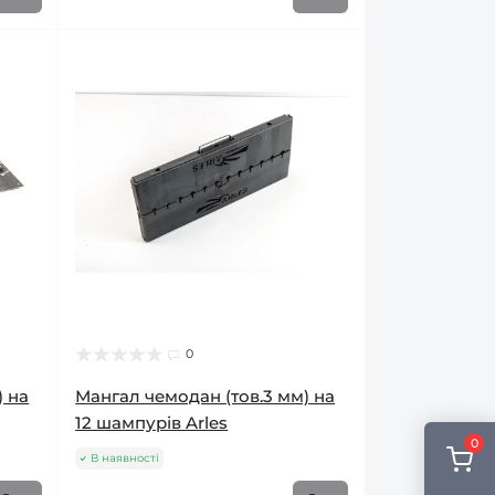
0
) на
Мангал чемодан (тов.3 мм) на
12 шампурів Arles
0
В наявності