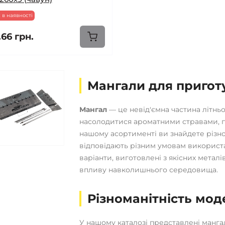
 в наявності
.66 грн.
Мангали для приготу
Мангал
— це невід'ємна частина літнь
насолодитися ароматними стравами, п
нашому асортименті ви знайдете різно
відповідають різним умовам використан
варіанти, виготовлені з якісних металі
впливу навколишнього середовища.
Різноманітність мод
У нашому каталозі представлені манга