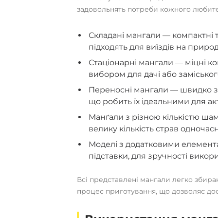
задовольнять потреби кожного любител
Складані мангали — компактні т
підходять для виїздів на природу
Стаціонарні мангали — міцні кон
вибором для дачі або заміськог
Переносні мангали — швидко з
що робить їх ідеальними для ак
Манґали з різною кількістю ша
велику кількість страв одночасн
Моделі з додатковими елемента
підставки, для зручності викор
Всі представлені мангали легко збира
процес приготування, що дозволяє дос