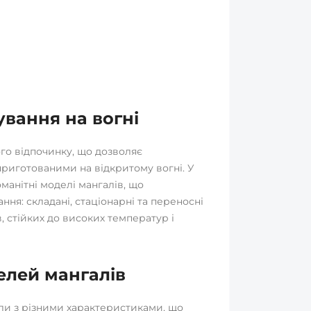
вання на вогні
ого відпочинку, що дозволяє
риготованими на відкритому вогні. У
манітні моделі мангалів, що
ня: складані, стаціонарні та переносні
в, стійких до високих температур і
елей мангалів
ли з різними характеристиками, що