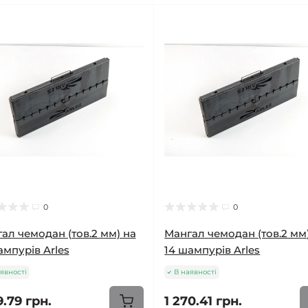
0
0
ал чемодан (тов.2 мм) на
Мангал чемодан (тов.2 мм
ампурів Arles
14 шампурів Arles
явності
В наявності
9.79 грн.
1 270.41 грн.