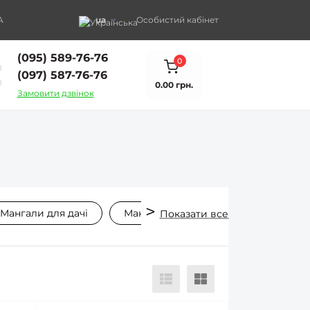
A
ua
Особистий кабінет
(095) 589-76-76
0
(097) 587-76-76
0.00 грн.
Замовити дзвінок
Мангали для дачі
Мангали портативні
Мангали 
Показати все