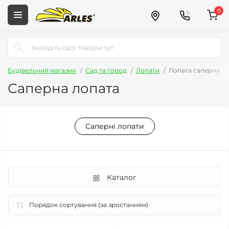
0
Будівельний магазин
Сад та город
Лопати
Лопата саперна
Саперна лопата
Саперні лопати
Каталог