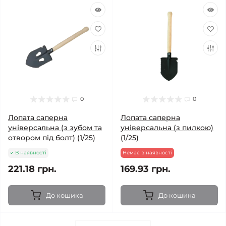
0
0
Лопата саперна
Лопата саперна
універсальна (з зубом та
універсальна (з пилкою)
отвором під болт) (1/25)
(1/25)
В наявності
Немає в наявності
221.18 грн.
169.93 грн.
До кошика
До кошика