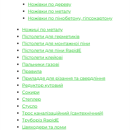
Ножівки по дереву
Ножівки по металу
Ножівки по пінобетону, гіпсокартону
Ножиці по металу
Пістолети для герметиків
Пістолети для монтажної піни
Пістолети для піни RapidE
Пістолети клейові
Пальники газові
Правила
Приладдя для різання та свердління
Редуктор кутовий
Сокири
Степлер
Стусло
Трос каналізаційний (сантехнічний)
Труборіз RapidE
Цвяходери та ломи