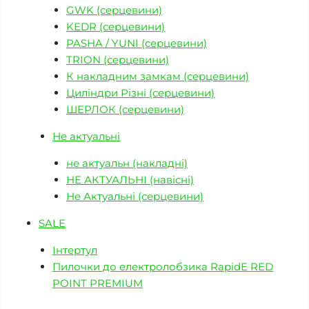
GWK (серцевини)
KEDR (серцевини)
PASHA / YUNI (серцевини)
TRION (серцевини)
К накладним замкам (серцевини)
Циліндри Різні (серцевини)
ШЕРЛОК (серцевини)
Не актуальні
не актуальн (накладні)
НЕ АКТУАЛЬНІ (навісні)
Не Актуальні (серцевини)
SALE
Інтертул
Пилочки до електролобзика RapidE RED
POINT PREMIUM