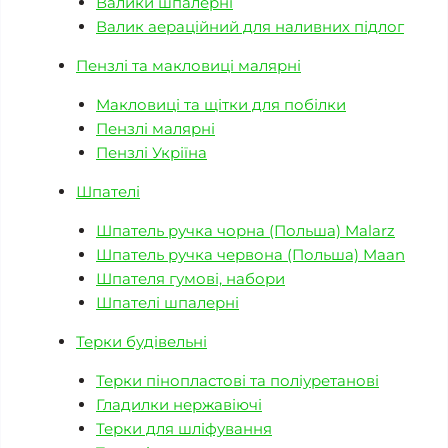
Валики шпалерні
Валик аераційний для наливних підлог
Пензлі та макловиці малярні
Макловиці та щітки для побілки
Пензлі малярні
Пензлі Укріїна
Шпателі
Шпатель ручка чорна (Польша) Malarz
Шпатель ручка червона (Польша) Maan
Шпателя гумові, набори
Шпателі шпалерні
Терки будівельні
Терки пінопластові та поліуретанові
Гладилки нержавіючі
Терки для шліфування