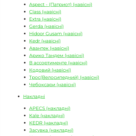
Aspect - (Патриот) (навісні)
Class (навісні)
Extra (навісні)
Gerda (навісні)
Hidoor Gusam (навісні)
Kedr (навісні)
Авантек (навісні)
Арико Тандем (навісні)
В ассортименте (навісні)
Кодовий (навісні)
Трос(Велосипедний) (навісні)
Чебоксари (навісні)
Накладні
APECS (накладні)
Kale (накладні)
KEDR (накладні)
Засувка (накладні)