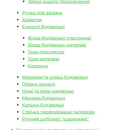
Терки іншого призначення
Ручки для валика
Кюветки
Ємності будівельні
Відра будівельні пластикові
Відра будівельні металеві
Тази пластикові
Тази металеві
Корзини
Маркери та олівці будівельні
Плівки захисні
Ножі та леза малярські
Міксери будівельні
Кельми будівельні
Стрічка перфорована паперова
Ручний шубомет "шарманка"