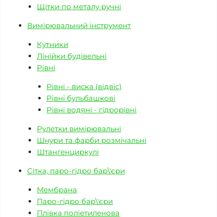
Щітки по металу ручні
Вимірювальний інструмент
Кутники
Лінійки будівельні
Рівні
Рівні - виска (відвіс)
Рівні бульбашкові
Рівні водяні - гідрорівні
Рулетки вимірювальні
Шнури та фарби розмічальні
Штангенциркулі
Сітка, паро-гідро бар\'єри
Мембрана
Паро-гідро бар\'єри
Плівка поліетиленова