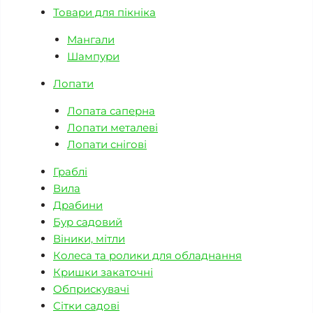
Товари для пікніка
Мангали
Шампури
Лопати
Лопата саперна
Лопати металеві
Лопати снігові
Граблі
Вила
Драбини
Бур садовий
Віники, мітли
Колеса та ролики для обладнання
Кришки закаточні
Обприскувачі
Сітки садові