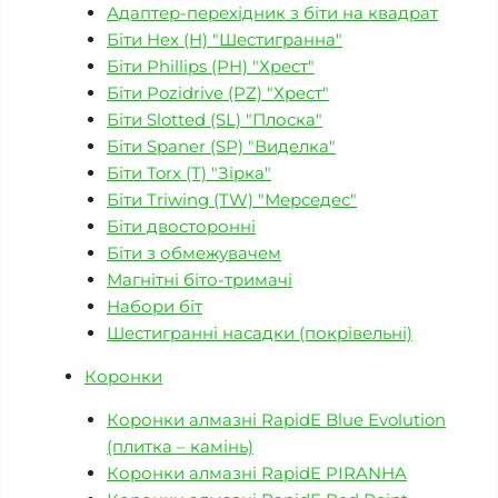
Адаптер-перехідник з біти на квадрат
Біти Hex (H) "Шестигранна"
Біти Phillips (PH) "Хрест"
Біти Pozidrive (PZ) "Хрест"
Біти Slotted (SL) "Плоска"
Біти Spaner (SP) "Виделка"
Біти Torx (T) "Зірка"
Біти Triwing (TW) "Мерседес"
Біти двосторонні
Біти з обмежувачем
Магнітні біто-тримачі
Набори біт
Шестигранні насадки (покрівельні)
Коронки
Коронки алмазні RapidE Blue Evolution
(плитка – камінь)
Коронки алмазні RapidE PIRANHA