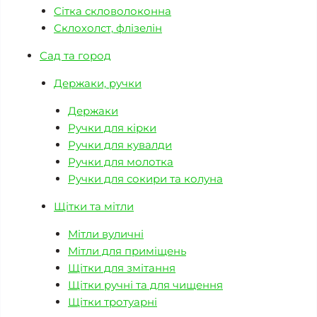
Сітка скловолоконна
Склохолст, флізелін
Сад та город
Держаки, ручки
Держаки
Ручки для кірки
Ручки для кувалди
Ручки для молотка
Ручки для сокири та колуна
Щітки та мітли
Мітли вуличні
Мітли для приміщень
Щітки для змітання
Щітки ручні та для чищення
Щітки тротуарні