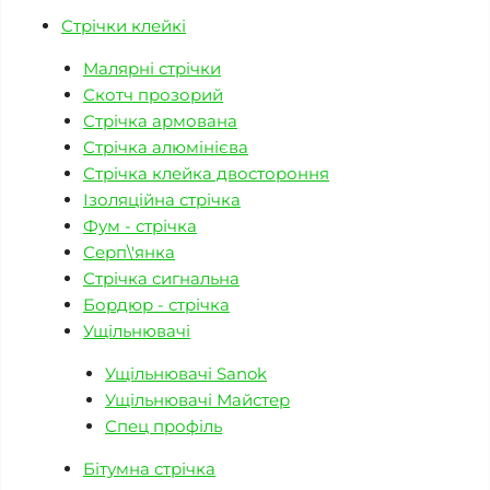
Стрічки клейкі
Малярні стрічки
Скотч прозорий
Стрічка армована
Стрічка алюмінієва
Стрічка клейка двостороння
Ізоляційна стрічка
Фум - стрічка
Серп\'янка
Стрічка сигнальна
Бордюр - стрічка
Ущільнювачі
Ущільнювачі Sanok
Ущільнювачі Майстер
Спец профіль
Бітумна стрічка