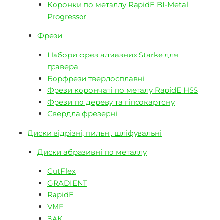
Коронки по металлу RapidE BI-Metal
Progressor
Фрези
Набори фрез алмазних Starke для
гравера
Борфрези твердосплавні
Фрези корончаті по металу RapidE HSS
Фрези по дереву та гіпсокартону
Свердла фрезерні
Диски відрізні, пильні, шліфувальні
Диски абразивні по металлу
CutFlex
GRADIENT
RapidE
VMF
ЗАК