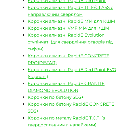
Коронки алмазні RapidE Red Point
Коронки алмазні RapidE TILE/GLASS c
направлючим свердлом
Коронки алмазні RapidE M14 для КШМ
Коронки алмазні VMF М14 для КШМ
Коронки алмазні RapidE Evolution
ступінчаті (для свердління отворів під
сифон)
Коронки алмазні RapidE CONCRETE
PRO(DISTAR)
Коронки алмазні RapidE Red Point EVO
(червоні)
Коронки алмазні RapidE GRANITE
DIAMOND EVOLUTION
Коронки по бетону SDS+
Коронки по бетону RapidE CONCRETE
SDS+
Коронки по металу RapidE T.C.T. (з
твердосплавними напайками)