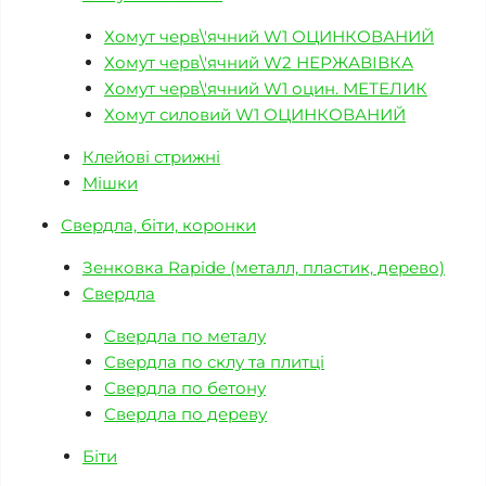
Хомут черв\'ячний W1 ОЦИНКОВАНИЙ
Хомут черв\'ячний W2 НЕРЖАВІВКА
Хомут черв\'ячний W1 оцин. МЕТЕЛИК
Хомут силовий W1 ОЦИНКОВАНИЙ
Клейові стрижні
Мішки
Свердла, біти, коронки
Зенковка Rapide (металл, пластик, дерево)
Свердла
Свердла по металу
Свердла по склу та плитці
Свердла по бетону
Свердла по дереву
Біти