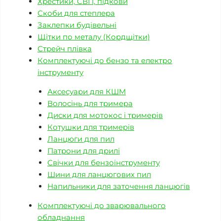
Хрестики, СВП, підкови
Скоби для степлера
Заклепки будівельні
Щітки по металу (Кордщітки)
Стрейч плівка
Комплектуючі до бензо та електро
інструменту
Аксесуари для КШМ
Волосінь для тримера
Диски для мотокос і тримерів
Котушки для тримерів
Ланцюги для пил
Патрони для дрилі
Свічки для бензоінструменту
Шини для ланцюгових пил
Напильники для заточення ланцюгів
Комплектуючі до зварювального
обладнання