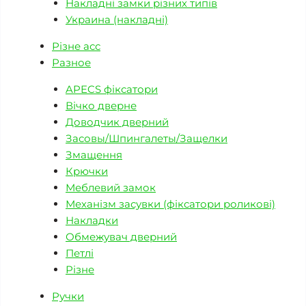
Накладні замки різних типів
Украина (накладні)
Різне асс
Разное
APECS фіксатори
Вічко дверне
Доводчик дверний
Засовы/Шпингалеты/Защелки
Змащення
Крючки
Меблевий замок
Механізм засувки (фіксатори роликові)
Накладки
Обмежувач дверний
Петлі
Різне
Ручки