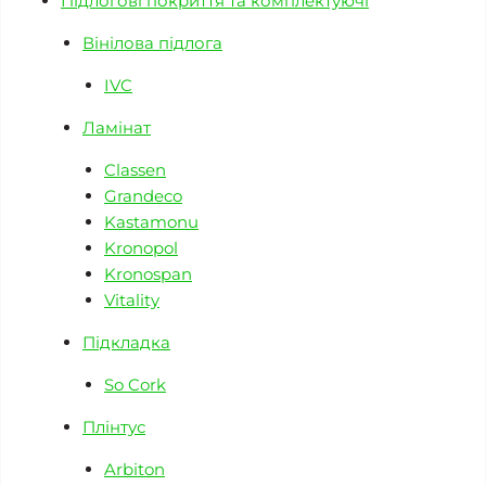
Підлогові покриття та комплектуючі
Вінілова підлога
IVC
Ламінат
Classen
Grandeco
Kastamonu
Kronopol
Kronospan
Vitality
Підкладка
So Cork
Плінтус
Arbiton