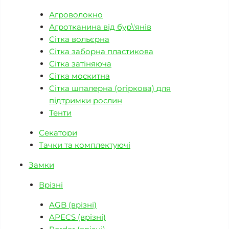
Агроволокно
Агротканина від бур\'янів
Сітка вольєрна
Сітка заборна пластикова
Сітка затіняюча
Сітка москитна
Сітка шпалерна (огіркова) для
підтримки рослин
Тенти
Секатори
Тачки та комплектуючі
Замки
Врізні
AGB (врізні)
APECS (врізні)