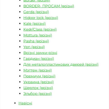
Border (врізні)
BORDER- ПРОСАМ (врізні)
Gerda (врізні)
Hidoor lock (врізні)
Kale (врізні)
Kedr/Class (врізні)
Mottura (врізні)
Pasha (врізні)
Ypn (врізні)
Врізні замки різні
Гардиан (врізні)
Для металопластикових дверей (врізні)
Мэттем (врізні)
Премиум (врізні)
Украина (врізні)
Шерлок (врізні)
Эльбор (врізні)
Навісні