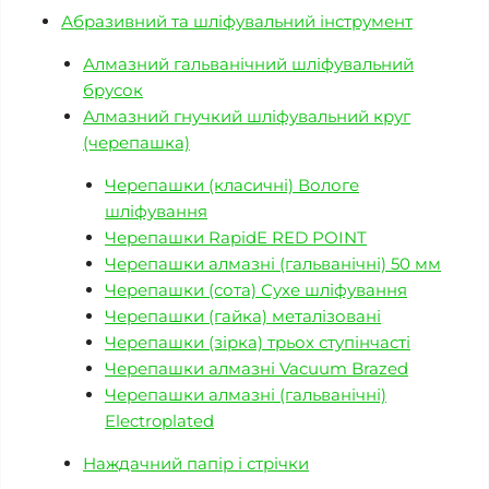
Абразивний та шліфувальний інструмент
Алмазний гальванічний шліфувальний
брусок
Алмазний гнучкий шліфувальний круг
(черепашка)
Черепашки (класичні) Вологе
шліфування
Черепашки RapidE RED POINT
Черепашки алмазні (гальванічні) 50 мм
Черепашки (сота) Сухе шліфування
Черепашки (гайка) металізовані
Черепашки (зірка) трьох ступінчасті
Черепашки алмазні Vacuum Brazed
Черепашки алмазні (гальванічні)
Electroplated
Наждачний папір і стрічки