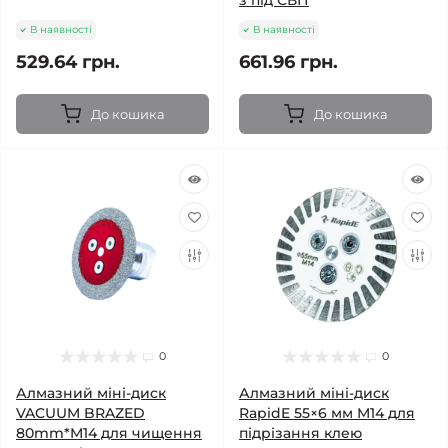
з під СВП
В наявності
В наявності
529.64 грн.
661.96 грн.
До кошика
До кошика
0
0
Алмазний міні-диск
Алмазний міні-диск
VACUUM BRAZED
RapidE 55×6 мм M14 для
80mm*M14 для чищення
підрізання клею