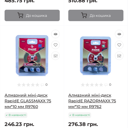
485.75 грн.
510.88 грн.
До кошика
До кошика
0
0
Алмазний міні-диск
Алмазний міні-диск
RapidE GLASSMAXX 75
RapidE RAZORMAXX 75
мм*10 мм R9760
мм*10 мм R9762
В наявності
В наявності
246.23 грн.
276.38 грн.