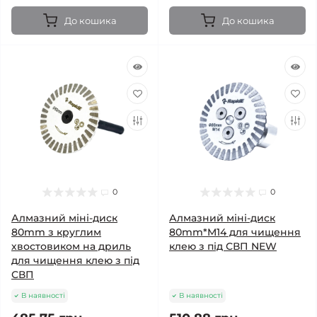
До кошика
До кошика
0
0
Алмазний міні-диск
Алмазний міні-диск
80mm з круглим
80mm*M14 для чищення
хвостовиком на дриль
клею з під СВП NEW
для чищення клею з під
СВП
В наявності
В наявності