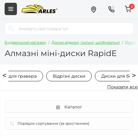
0
Будівельний магазин
Диски відрізні, пильні, шліфувальні
Диски 
Алмазні міні-диски RapidE
ски для гравера
Відрізні диски
Диски для болг
Показати все
Каталог