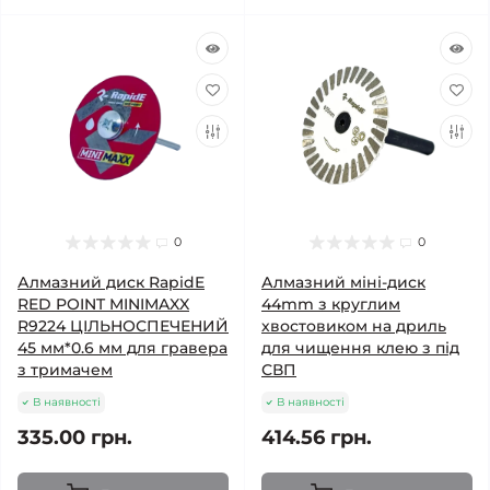
0
0
Алмазний диск RapidE
Алмазний міні-диск
RED POINT MINIMAXX
44mm з круглим
R9224 ЦІЛЬНОСПЕЧЕНИЙ
хвостовиком на дриль
45 мм*0.6 мм для гравера
для чищення клею з під
з тримачем
СВП
В наявності
В наявності
335.00 грн.
414.56 грн.