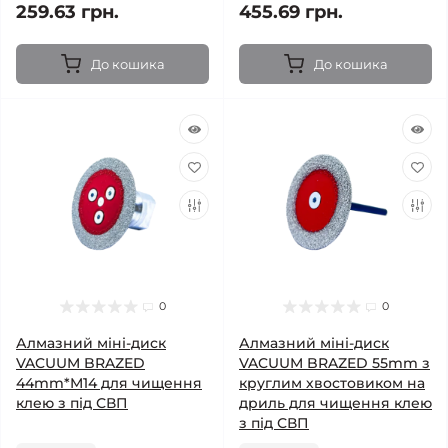
259.63 грн.
455.69 грн.
До кошика
До кошика
0
0
Алмазний міні-диск
Алмазний міні-диск
VACUUM BRAZED
VACUUM BRAZED 55mm з
44mm*M14 для чищення
круглим хвостовиком на
клею з під СВП
дриль для чищення клею
з під СВП