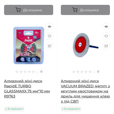
До кошика
До кошика
0
0
Алмазний міні-диск
Алмазний міні-диск
RapidE TURBO
VACUUM BRAZED 44mm з
GLASSMAXX 75 мм*10 мм
круглим хвостовиком на
R9763
дриль для чищення клею
з під СВП
В наявності
В наявності