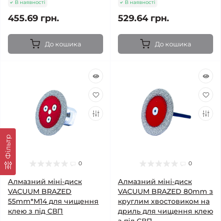
В наявності
В наявності
455.69 грн.
529.64 грн.
До кошика
До кошика
Фільтр
0
0
Алмазний міні-диск
Алмазний міні-диск
VACUUM BRAZED
VACUUM BRAZED 80mm з
55mm*M14 для чищення
круглим хвостовиком на
клею з під СВП
дриль для чищення клею