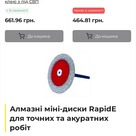
клею з під СВП
В наявності
Немає в наявності
661.96 грн.
464.81 грн.
До кошика
До кошика
Алмазні міні-диски RapidE
для точних та акуратних
робіт