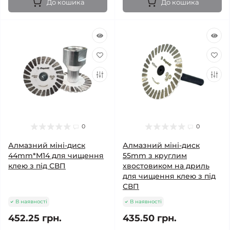
До кошика
До кошика
0
0
Алмазний міні-диск
Алмазний міні-диск
44mm*M14 для чищення
55mm з круглим
клею з під СВП
хвостовиком на дриль
для чищення клею з під
СВП
В наявності
В наявності
452.25 грн.
435.50 грн.