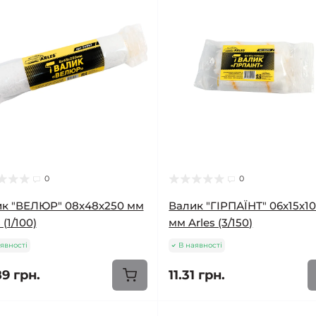
0
0
к "ВЕЛЮР" 08х48х250 мм
Валик "ГІРПАЇНТ" 06х15х1
 (1/100)
мм Arles (3/150)
явності
В наявності
89 грн.
11.31 грн.