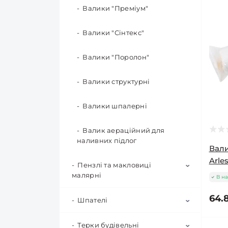
фасадів
Валики "Преміум"
Валики "Сінтекс"
Валики "Поролон"
Валики структурні
Валики шпалерні
Валик аераційний для
наливних підлог
Вали
Arles
Пензлі та макловиці
малярні
В на
64.
Шпателі
Макловиці та щітки для
побілки
Терки будівельні
Шпатель ручка чорна