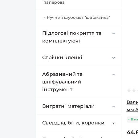
паперова
Ручний шубомет "шарманка"
Підлогові покриття та
комплектуючі
Вінілова підлога
Стрічки клейкі
Ламінат
IVC
Малярні стрічки
Абразивний та
шліфувальний
Підкладка
Classen
Скотч прозорий
інструмент
Grandeco
Вали
Плінтус
So Cork
Стрічка армована
Алмазний гальванічний
Витратні матеріали
мм Ar
шліфувальний брусок
Kastamonu
Arbiton
Стрічка алюмінієва
В на
Кабельні стяжки
Свердла, біти, коронки
Алмазний гнучкий
Kronopol
44.
Classen
шліфувальний круг
Стрічка клейка двостороння
Хрестики, СВП, підкови