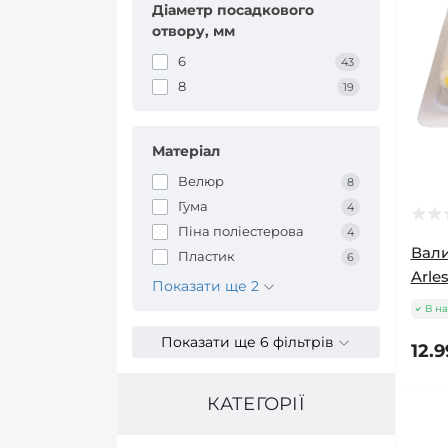
Діаметр посадкового
отвору, мм
6
43
8
19
Матеріал
Велюр
8
Гума
4
Піна поліестерова
4
Вали
Пластик
6
Arles
Показати ще 2
В на
Показати ще 6 фільтрів
12.9
КАТЕГОРІЇ