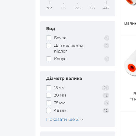
7,83
116
225
333
442
Вали
Вид
Бочка
1
Для наливних
4
підлог
Конус
1
Діаметр валика
15 мм
24
В
30 мм
12
"П
35 мм
5
48 мм
12
Показати ще 2