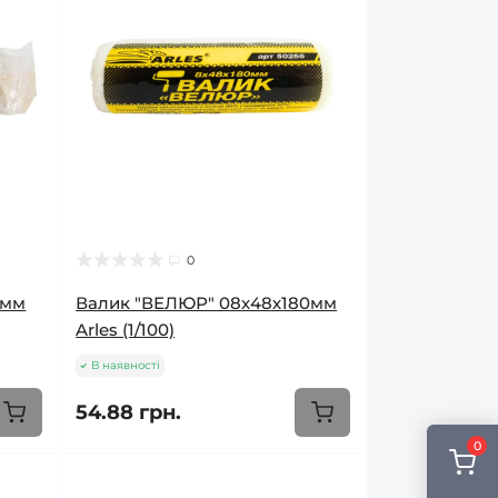
0
0мм
Валик "ВЕЛЮР" 08х48х180мм
Arles (1/100)
В наявності
54.88 грн.
0