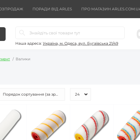
ОЗПРОДАЖ
ПОРАДИ ВІД ARLES
ПРО МАГАЗИН ARLES.COM.U
Наша адреса:
Україна, м. Одеса, вул. Бугаївська 21/49
умент
Валики
я