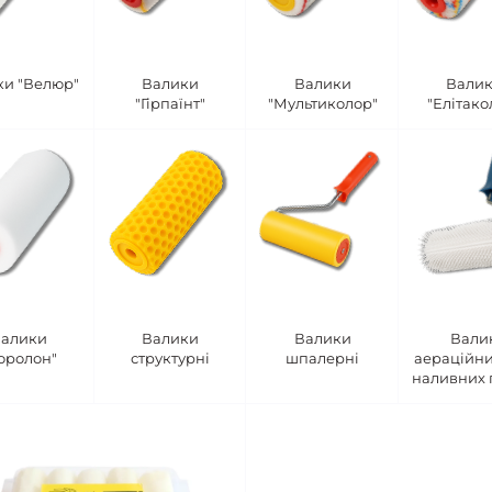
ки "Велюр"
Валики
Валики
Вали
"Гірпаїнт"
"Мультиколор"
"Елітако
алики
Валики
Валики
Вали
оролон"
структурні
шпалерні
аераційни
наливних 