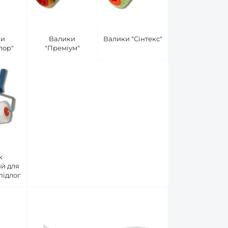
ки
Валики
Валики "Сінтекс"
лор"
"Преміум"
к
й для
підлог