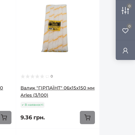
0
0
0
00
Валик "ГІРПАЇНТ" 06х15х150 мм
Arles (3/100)
В наявності
9.36 грн.