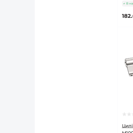
В на
182.
Цилі
M100