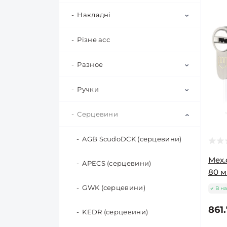
Біти Triwing (TW) "Мерседес"
Черепашки алмазні
для КШМ
Рівні водяні - гідрорівні
Штангенциркулі
Склохолст, флізелін
Маска зварювальника
Піна TKK
Ручки для кувалди
Герметики TKK
Мітли для приміщень
(гальванічні) Electroplated
Лопати
Мангали
Патрони для дрилі
APECS (врізні)
Накладні
Aspect - (Патриот) (навісні)
Кувалди
Зубила SDS-MAX
Хомути металеві
Полотна для електролобзика
Біти двосторонні
Коронки алмазні VMF М14
Електроди
Піна VMF EURO
Ручки для молотка
Щітки для змітання
Шампури
Граблі
Лопата саперна
для КШМ
Свічки для бензоінструменту
Border (врізні)
Class (навісні)
Різне асс
APECS (накладні)
Молотки
Полотна для шабельної пили
Клейові стрижні
Хомут черв\'ячний W1
Біти з обмежувачем
ОЦИНКОВАНИЙ
Промивка для піни
Ручки для сокири та колуна
Щітки ручні та для чищення
Лопати металеві
Вила
Коронки алмазні RapidE
Шини для ланцюгових пил
BORDER- ПРОСАМ (врізні)
Extra (навісні)
Kale (накладні)
Разное
Ножівки
Полотна для ручних ножівок
Мішки
Evolution ступінчаті (для
Магнітні біто-тримачі
Хомут черв\'ячний W2
свердління отворів під сифон)
Щітки тротуарні
Лопати снігові
Драбини
Напильники для заточення
Gerda (врізні)
Gerda (навісні)
KEDR (накладні)
Ручки
APECS фіксатори
НЕРЖАВІВКА
Ножиці по металу
Ножівки по дереву
ланцюгів
Набори біт
Коронки алмазні RapidE
Бур садовий
Hidoor lock (врізні)
Hidoor Gusam (навісні)
Засувка (накладні)
Вічко дверне
Серцевини
APECS (ручки)
Хомут черв\'ячний W1 оцин.
Ножівки по металу
Пістолети для герметиків
CONCRETE PRO(DISTAR)
Шестигранні насадки
МЕТЕЛИК
(покрівельні)
Kale (врізні)
Віники, мітли
Kedr (навісні)
Накладні замки різних типів
Доводчик дверний
Barrera (ручки)
AGB ScudoDCK (серцевини)
Ножівки по пінобетону,
Пістолети для монтажної піни
Коронки алмазні RapidE Red
гіпсокартону
Хомут силовий W1
Point EVO (червоні)
Мех.
ОЦИНКОВАНИЙ
Kedr/Class (врізні)
Авантек (навісні)
Колеса та ролики для
Украина (накладні)
Засовы/Шпингалеты/
GENRICH (ручки)
APECS (серцевини)
Пістолети для піни RapidE
обладнання
80 м
Защелки
Коронки алмазні RapidE
Mottura (врізні)
Арико Тандем (навісні)
GRANITE DIAMOND EVOLUTION
Gerda (ручки)
GWK (серцевини)
В на
Пістолети клейові
Кришки закаточні
Змащення
861.
Pasha (врізні)
В ассортименте (навісні)
Коронки по бетону SDS+
Hidoor (ручки)
KEDR (серцевини)
Пальники газові
Обприскувачі
Крючки