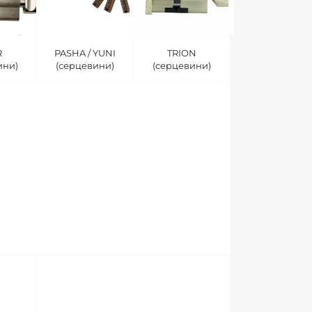
R
PASHA / YUNI
TRION
ини)
(серцевини)
(серцевини)