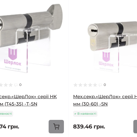
0
0
секр.«ШерЛок» серії HK
Мех.секр.«ШерЛок» серії 
м (T45-35) -T-SN
мм (30-60) -SN
явності
В наявності
74 грн.
839.46 грн.