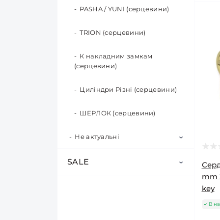
Ypn (врізні)
Кодовий (навісні)
Коронки по бетону RapidE
Kedr/Class (ручки)
PASHA / YUNI (серцевини)
Правила
CONCRETE SDS+
Меблевий замок
Сітки садові
Врізні замки різні
Трос(Велосипедний) (навісні)
PASHA (ручки)
TRION (серцевини)
Приладдя для різання та
Коронки по металу RapidE
Механізм засувки (фіксатори
Секатори
Агроволокно
свердління
T.C.T. (з твердосплавними
роликові)
Гардиан (врізні)
Чебоксари (навісні)
Tommy (ручки)
К накладним замкам
напайками)
(серцевини)
Агротканина від бур\'янів
Тачки та комплектуючі
Редуктор кутовий
Накладки
Для металопластикових
Trion (ручки)
Коронки по металлу RapidE
дверей (врізні)
Сітка вольєрна
Циліндри Різні (серцевини)
BI-Metal Progressor
Сокири
Обмежувач дверний
Ypn/Фамос (ручки)
Мэттем (врізні)
Сітка заборна пластикова
ШЕРЛОК (серцевини)
Степлер
Петлі
Yuni (ручки)
Премиум (врізні)
Не актуальні
Сітка затіняюча
Стусло
Різне
Ручки дверні різні
Украина (врізні)
Сітка москитна
не актуальн (накладні)
SALE
Серд
Трос каналізаційний
Ручки на металопластикові
mm Z
(сантехнічний)
Шерлок (врізні)
вікна/двері
Сітка шпалерна (огіркова)
НЕ АКТУАЛЬНІ (навісні)
Інтертул
key
для підтримки рослин
Труборіз RapidE
Эльбор (врізні)
В на
Україна (ручки)
Не Актуальні (серцевини)
Пилочки до електролобзика
Тенти