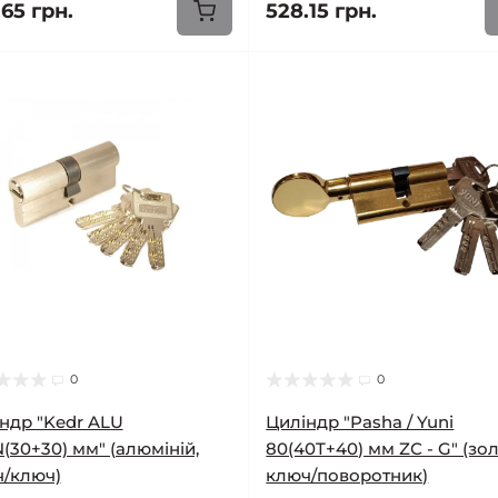
65 грн.
528.15 грн.
0
0
ндр "Kedr ALU
Циліндр "Pasha / Yuni
(30+30) мм" (алюміній,
80(40T+40) мм ZС - G" (зол
/ключ)
ключ/поворотник)