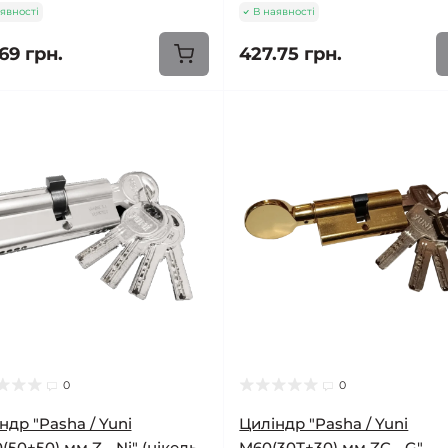
явності
В наявності
69 грн.
427.75 грн.
0
0
ндр "Pasha / Yuni
Циліндр "Pasha / Yuni
(50+50) мм Z - Ni" (нікель,
M60(30Т+30) мм ZC - G"