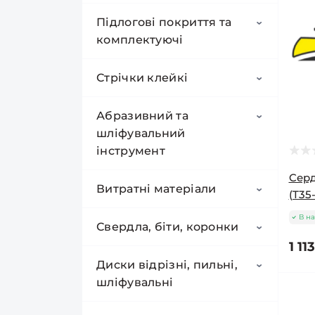
Валики
Підлогові покриття та
Щитки захисні
Пігменти для фарб
комплектуючі
Пензлі та макловиці
Валики "Велюр"
Фарби гумові
малярні
Вінілова підлога
Стрічки клейкі
Валики "Гірпаїнт"
Фарби для внутрішніх робіт
Шпателі
Макловиці та щітки для
Ламінат
IVC
Малярні стрічки
Абразивний та
побілки
Валики "Мультиколор"
шліфувальний
Фарби для фасадів
Терки будівельні
Шпатель ручка чорна
Підкладка
Classen
Скотч прозорий
інструмент
Пензлі малярні
(Польша) Malarz
Валики "Елітаколор"
Фарби універсальні для стін і
Ручки для валика
Терки пінопластові та
Cер
Grandeco
Плінтус
So Cork
Стрічка армована
Пензлі Укріїна
фасадів
Шпатель ручка червона
поліуретанові
Алмазний гальванічний
Витратні матеріали
Валики "Преміум"
(T35
(Польша) Maan
шліфувальний брусок
Кюветки
Kastamonu
Arbiton
Стрічка алюмінієва
В на
Гладилки нержавіючі
Валики "Сінтекс"
Кабельні стяжки
Свердла, біти, коронки
Шпателя гумові, набори
Алмазний гнучкий
Ємності будівельні
1 11
Kronopol
Classen
шліфувальний круг
Стрічка клейка двостороння
Терки для шліфування
Валики "Поролон"
Хрестики, СВП, підкови
Зенковка Rapide (металл,
Диски відрізні, пильні,
(черепашка)
Шпателі шпалерні
Маркери та олівці будівельні
Відра будівельні пластикові
пластик, дерево)
Kronospan
шліфувальні
Ізоляційна стрічка
Терки іншого призначення
Валики структурні
Скоби для степлера
Наждачний папір і
Черепашки (класичні) Вологе
Відра будівельні металеві
Плівки захисні
Свердла
стрічки
шліфування
Vitality