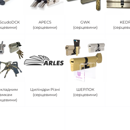
ScudoDCK
APECS
GWK
KED
рцевини)
(серцевини)
(серцевини)
(серцев
акладним
Циліндри Різні
ШЕРЛОК
амкам
(серцевини)
(серцевини)
рцевини)