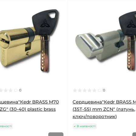
0
0
цевина"Кedr BRASS М70
Сердцевина"Кedr BRASS 
G" (30-40) plastic brass
(35T-55) mm ZСN" (латунь,
ключ/поворотник)
явності
В наявності