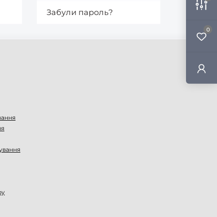
Забули пароль?
0
вання
ня
ування
ру