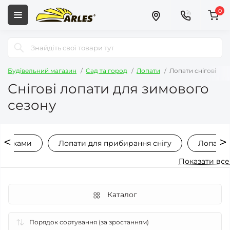
0
Будівельний магазин
Сад та город
Лопати
Лопати снігові
Снігові лопати для зимового
сезону
ержаками
Лопати для прибирання снігу
Лопати д
Показати все
Каталог