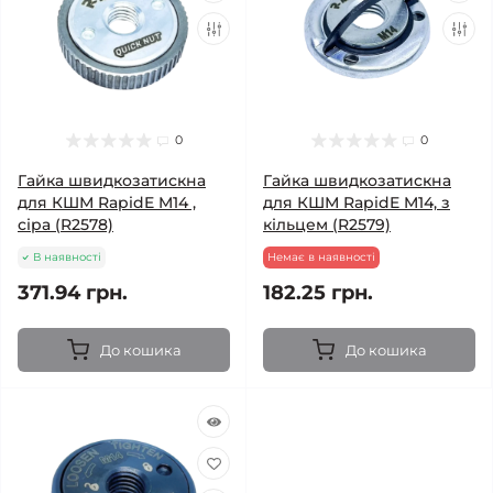
0
0
Гайка швидкозатискна
Гайка швидкозатискна
для КШМ RapidE M14 ,
для КШМ RapidE M14, з
сіра (R2578)
кільцем (R2579)
В наявності
Немає в наявності
371.94 грн.
182.25 грн.
До кошика
До кошика