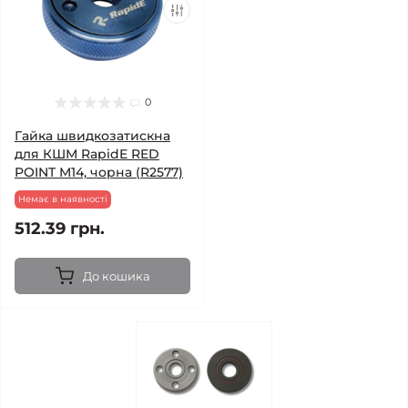
0
Гайка швидкозатискна
для КШМ RapidE RED
POINT M14, чорна (R2577)
Немає в наявності
512.39 грн.
До кошика